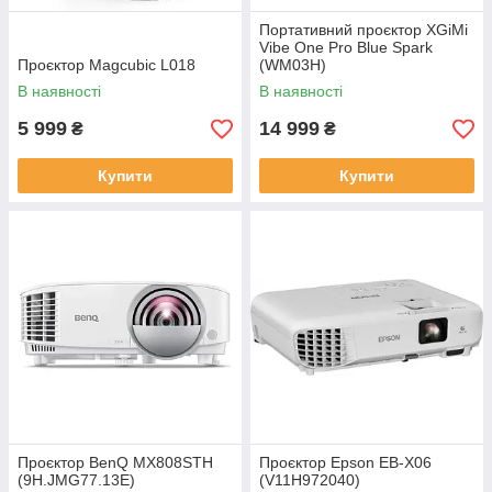
Портативний проєктор XGiMi
Vibe One Pro Blue Spark
Проєктор Magcubic L018
(WM03H)
В наявності
В наявності
5 999
14 999
₴
₴
Купити
Купити
Проєктор BenQ MX808STH
Проєктор Epson EB-X06
(9H.JMG77.13E)
(V11H972040)