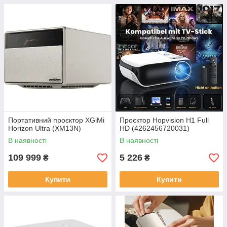
Портативний проєктор XGiMi
Проєктор Hopvision H1 Full
Horizon Ultra (XM13N)
HD (4262456720031)
В наявності
В наявності
109 999
5 226
₴
₴
Купити
Купити