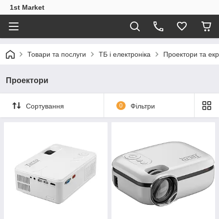
1st Market
Товари та послуги
ТБ і електроніка
Проектори та ек
Проектори
Сортування
0
Фільтри