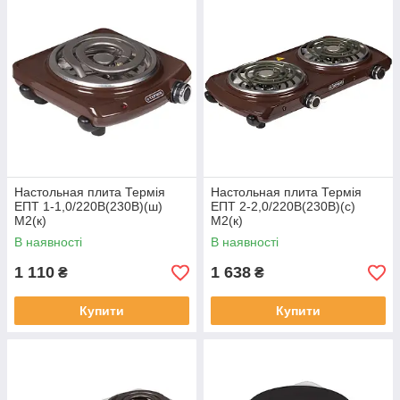
Настольная плита Термія
Настольная плита Термія
ЕПТ 1-1,0/220В(230В)(ш)
ЕПТ 2-2,0/220В(230В)(c)
М2(к)
М2(к)
В наявності
В наявності
1 110
1 638
₴
₴
Купити
Купити