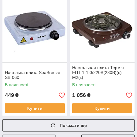
Настольная плита Термія
Настільна плита SeaBreeze
ЕПТ 1-1,0/220В(230В)(c)
SB-060
М2(к)
В наявності
В наявності
449
1 056
₴
₴
Купити
Купити
Показати ще