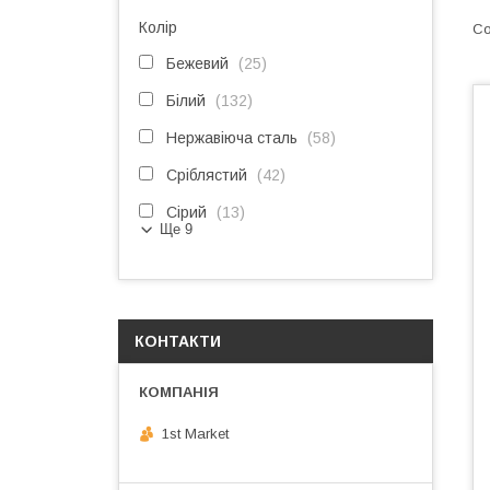
Колір
Бежевий
25
Білий
132
Нержавіюча сталь
58
Сріблястий
42
Сірий
13
Ще 9
КОНТАКТИ
1st Market