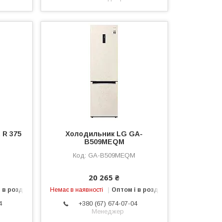
 R 375
Холодильник LG GA-
B509MEQM
GA-B509MEQM
20 265 ₴
 в роздріб
Немає в наявності
Оптом і в роздріб
4
+380 (67) 674-07-04
Менеджер