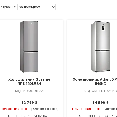
Холодильник Gorenje
Холодильник Atlant ХМ
NRK6201ES4
549ND
NRK6201ES4
ХМ 4421-549N
12 799 ₴
14 599 ₴
Немає в наявності
Оптом і в роздріб
Немає в наявності
Оптом і
+380 (67) 674-07-04
+380 (67) 674-07-0