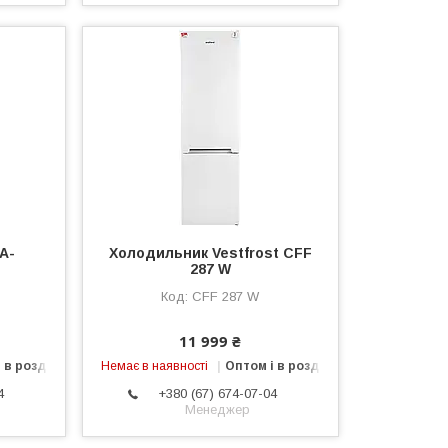
A-
Холодильник Vestfrost CFF
287 W
CFF 287 W
11 999 ₴
 в роздріб
Немає в наявності
Оптом і в роздріб
4
+380 (67) 674-07-04
Менеджер