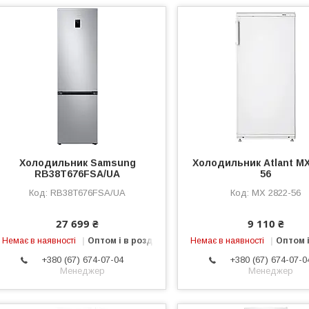
Холодильник Samsung
Холодильник Atlant МХ
RB38T676FSA/UA
56
RB38T676FSA/UA
МХ 2822-56
27 699 ₴
9 110 ₴
Немає в наявності
Оптом і в роздріб
Немає в наявності
Оптом і
+380 (67) 674-07-04
+380 (67) 674-07-0
Менеджер
Менеджер