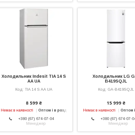
Холодильник Indesit TIA 14 S
Холодильник LG G
AA UA
B419SQJL
TIA 14 S AA UA
GA-B419SQJL
8 599 ₴
15 999 ₴
Немає в наявності
Оптом і в роздріб
Немає в наявності
Оптом і
+380 (67) 674-07-04
+380 (67) 674-07-0
Менеджер
Менеджер