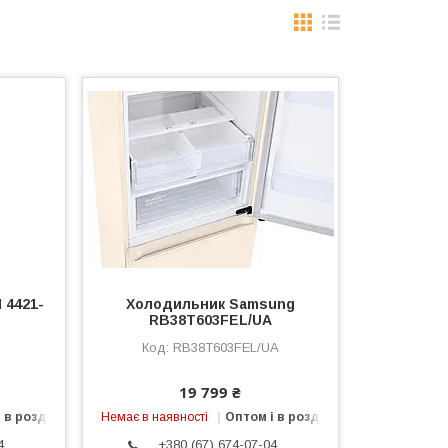
 4421-
Холодильник Samsung
RB38T603FEL/UA
D
RB38T603FEL/UA
19 799 ₴
 в роздріб
Немає в наявності
Оптом і в роздріб
4
+380 (67) 674-07-04