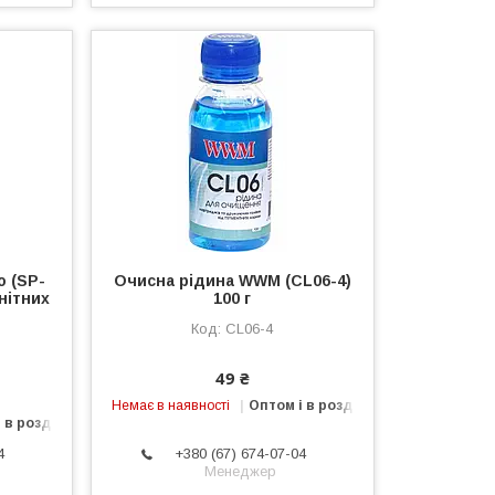
o (SP-
Очисна рідина WWM (CL06-4)
нітних
100 г
CL06-4
49 ₴
Немає в наявності
Оптом і в роздріб
 в роздріб
4
+380 (67) 674-07-04
Менеджер