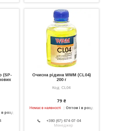
o (SP-
Очисна рідина WWM (CL04)
мових
200 г
CL04
79 ₴
Немає в наявності
Оптом і в роздріб
 в роздріб
4
+380 (67) 674-07-04
Менеджер