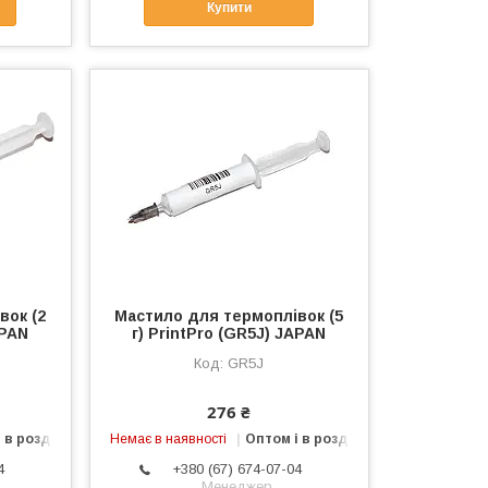
Купити
вок (2
Мастило для термоплівок (5
APAN
г) PrintPro (GR5J) JAPAN
GR5J
276 ₴
 в роздріб
Немає в наявності
Оптом і в роздріб
4
+380 (67) 674-07-04
Менеджер