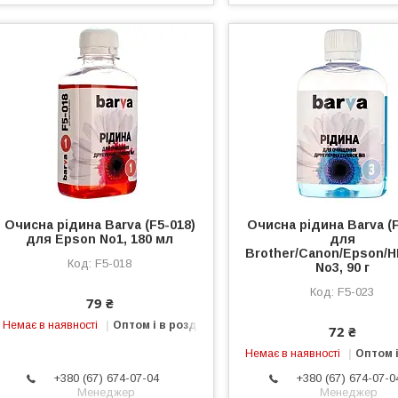
Очисна рідина Barva (F5-018)
Очисна рідина Barva (F
для Epson No1, 180 мл
для
Brother/Canon/Epson/H
F5-018
No3, 90 г
F5-023
79 ₴
Немає в наявності
Оптом і в роздріб
72 ₴
Немає в наявності
Оптом і
+380 (67) 674-07-04
+380 (67) 674-07-0
Менеджер
Менеджер