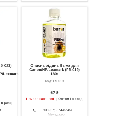
5-023)
Очисна рідина Barva для
Canon/HP/Lexmark (F5-019)
P/Lexmark
180г
F5-019
67 ₴
Немає в наявності
Оптом і в роздріб
 в роздріб
4
+380 (67) 674-07-04
Менеджер