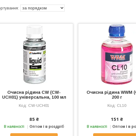
Очисна рідина CW (CW-
Очисна рідина WWM (
UCH01) універсальна, 100 мл
200 г
CW-UCH01
CL10
85 ₴
151 ₴
В наявності
Оптом і в роздріб
В наявності
Оптом і в р