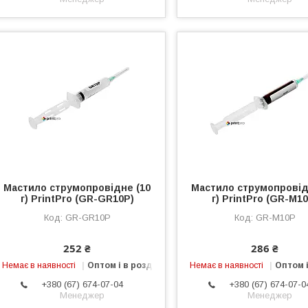
Мастило струмопровідне (10
Мастило струмопровід
г) PrintPro (GR-GR10P)
г) PrintPro (GR-M1
GR-GR10P
GR-M10P
252 ₴
286 ₴
Немає в наявності
Оптом і в роздріб
Немає в наявності
Оптом і
+380 (67) 674-07-04
+380 (67) 674-07-0
Менеджер
Менеджер