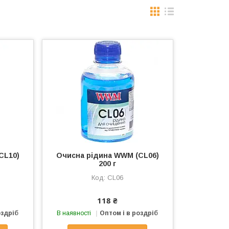
CL10)
Очисна рідина WWM (CL06)
200 г
CL06
118 ₴
оздріб
В наявності
Оптом і в роздріб