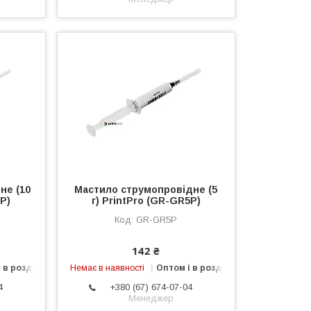
не (10
Мастило струмопровідне (5
0P)
г) PrintPro (GR-GR5P)
GR-GR5P
142 ₴
 в роздріб
Немає в наявності
Оптом і в роздріб
4
+380 (67) 674-07-04
Менеджер