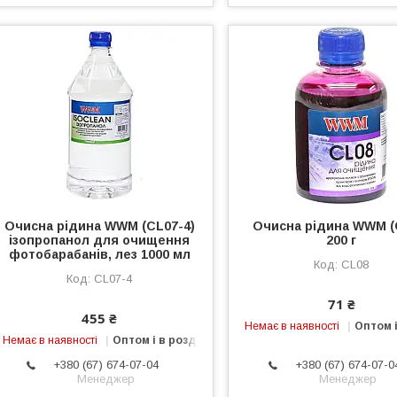
Очисна рідина WWM (CL07-4)
Очисна рідина WWM (
ізопропанол для очищення
200 г
фотобарабанів, лез 1000 мл
CL08
CL07-4
71 ₴
455 ₴
Немає в наявності
Оптом і
Немає в наявності
Оптом і в роздріб
+380 (67) 674-07-04
+380 (67) 674-07-0
Менеджер
Менеджер