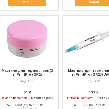
Купити
Купити
Мастило для термоплівок (2
Мастило для термоплі
г) PrintPro (GR2)
г) PrintPro (GR2J) J
GR2
GR2J
61 ₴
137 ₴
Немає в наявності
Оптом і в роздріб
Немає в наявності
Оптом і
+380 (67) 674-07-04
+380 (67) 674-07-0
Менеджер
Менеджер