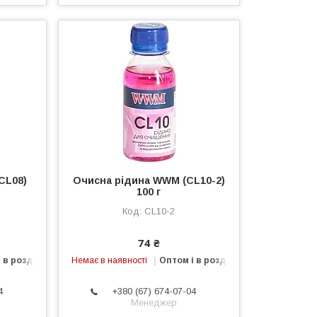
CL08)
Очисна рідина WWM (CL10-2)
100 г
CL10-2
74 ₴
 в роздріб
Немає в наявності
Оптом і в роздріб
4
+380 (67) 674-07-04
Менеджер