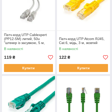
Патч-корд UTP Cablexpert
(PP12-5M) литий, 50u
Патч-корд UTP Atcom RJ45,
"штекер із засувкою, 5 м,
Cat.6, мідь, 3 м, жовтий
сірий
В наявності
В наявності
119
122
₴
₴
Купити
Купити