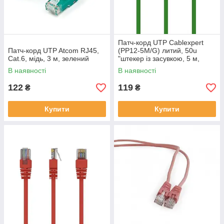
Патч-корд UTP Cablexpert
Патч-корд UTP Atcom RJ45,
(PP12-5M/G) литий, 50u
Cat.6, мідь, 3 м, зелений
"штекер із засувкою, 5 м,
зелений
В наявності
В наявності
122
119
₴
₴
Купити
Купити