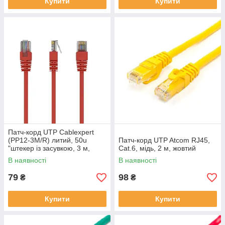
Купити
Купити
Патч-корд UTP Cablexpert
(PP12-3M/R) литий, 50u
Патч-корд UTP Atcom RJ45,
"штекер із засувкою, 3 м,
Cat.6, мідь, 2 м, жовтий
червоний
В наявності
В наявності
79
98
₴
₴
Купити
Купити