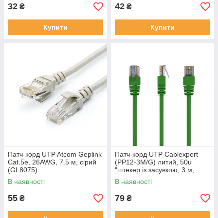
32
42
₴
₴
Купити
Купити
Патч-корд UTP Atcom Geplink
Патч-корд UTP Cablexpert
Cat.5e, 26AWG, 7.5 м, сірий
(PP12-3M/G) литий, 50u
(GL8075)
"штекер із засувкою, 3 м,
зелений
В наявності
В наявності
55
79
₴
₴