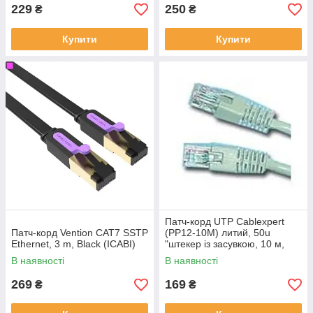
229
250
₴
₴
Купити
Купити
Патч-корд UTP Cablexpert
Патч-корд Vention CAT7 SSTP
(PP12-10M) литий, 50u
Ethernet, 3 m, Black (ICABI)
"штекер із засувкою, 10 м,
сірий
В наявності
В наявності
269
169
₴
₴