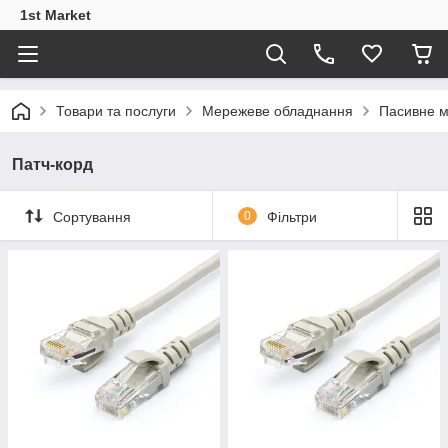
1st Market
Товари та послуги
Мережеве обладнання
Пасивне 
Патч-корд
Сортування
0
Фільтри