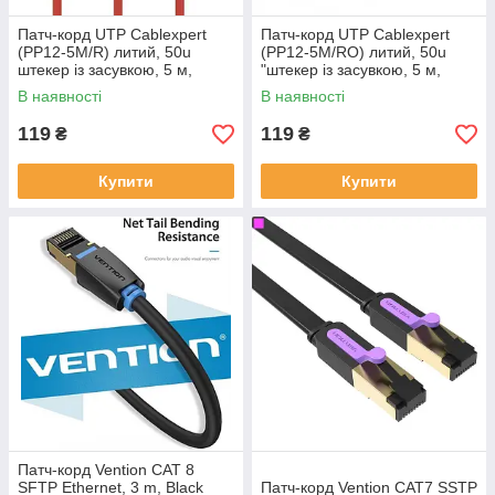
Патч-корд UTP Cablexpert
Патч-корд UTP Cablexpert
(PP12-5M/R) литий, 50u
(PP12-5M/RO) литий, 50u
штекер із засувкою, 5 м,
"штекер із засувкою, 5 м,
червоний
рожевий
В наявності
В наявності
119
119
₴
₴
Купити
Купити
Патч-корд Vention CAT 8
SFTP Ethernet, 3 m, Black
Патч-корд Vention CAT7 SSTP