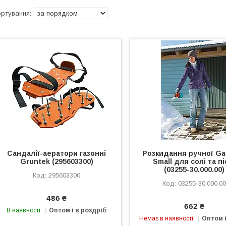
Сандалії-аератори газонні
Розкидання ручної Ga
Gruntek (295603300)
Small для солі та пі
(03255-30.000.00)
295603300
03255-30.000.0
486 ₴
662 ₴
В наявності
Оптом і в роздріб
Немає в наявності
Оптом і