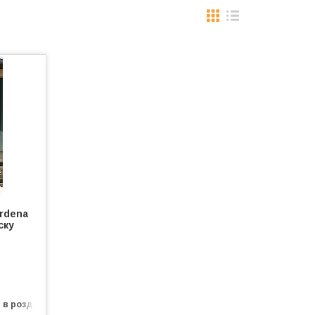
rdena
ску
0
 в роздріб