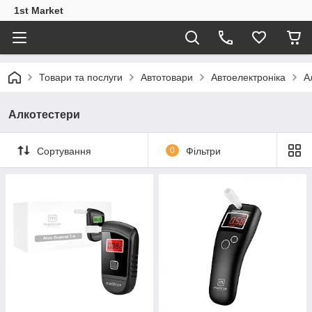
1st Market
Товари та послуги
Автотовари
Автоелектроніка
А
Алкотестери
Сортування
0
Фільтри