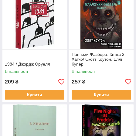
Панчохи Фазбера. Книга 2:
Хатко/ Скотт Коутон, Еллі
1984 / Джордж Оруелл
Купер
В наявності
В наявності
209
257
₴
₴
Купити
Купити