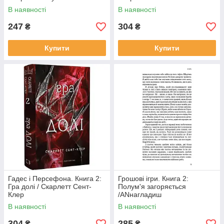
обов'язком) / Курт Воннегут
В наявності
В наявності
247
304
₴
₴
Купити
Купити
Гадес і Персефона. Книга 2:
Грошові ігри. Книга 2:
Гра долі / Скарлетт Сент-
Полум'я загоряється
Клер
/ANнагладиш
В наявності
В наявності
304
285
₴
₴