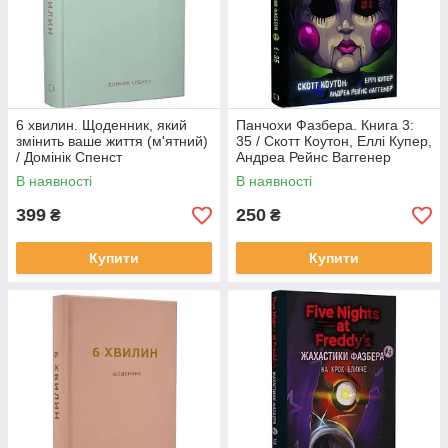
6 хвилин. Щоденник, який
Панчохи Фазбера. Книга 3:
змінить ваше життя (м'ятний)
35 / Скотт Коутон, Еллі Купер,
/ Домінік Спенст
Андреа Рейнс Ваггенер
В наявності
В наявності
399
250
₴
₴
Купити
Купити