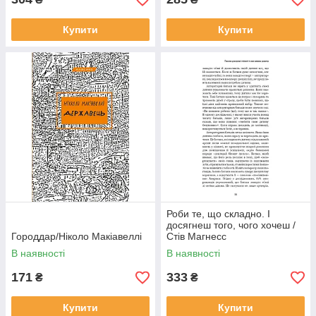
Купити
Купити
Роби те, що складно. І
досягнеш того, чого хочеш /
Городдар/Ніколо Макіавеллі
Стів Магнесс
В наявності
В наявності
171
333
₴
₴
Купити
Купити