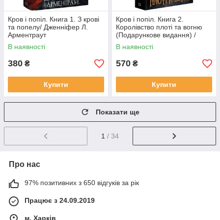
Кров і попіл. Книга 1. З крові
Кров і попіл. Книга 2.
та попелу/ Дженніфер Л.
Королівство плоті та вогню
Арментраут
(Подарункове видання) /
Дженніфер Л. Арментраут
В наявності
В наявності
380
570
₴
₴
Купити
Купити
Показати ще
1
/ 34
Про нас
97% позитивних з 650 відгуків за рік
Працює з 24.09.2019
м. Харків