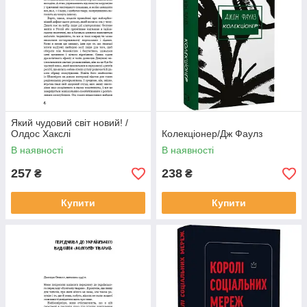
Який чудовий світ новий! /
Олдос Хакслі
Колекціонер/Дж Фаулз
В наявності
В наявності
257
238
₴
₴
Купити
Купити