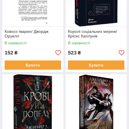
Ковхоз тварин/ Джордж
Королі соціальних мереж/
Оруелл
Крісис Каплунів
В наявності
В наявності
152
523
₴
₴
Купити
Купити