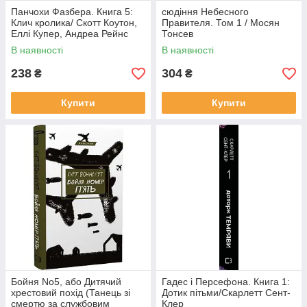
Панчохи Фазбера. Книга 5:
сюдіння Небесного
Клич кролика/ Скотт Коутон,
Правителя. Том 1 / Мосян
Еллі Купер, Андреа Рейнс
Тонсев
Ваггенер
В наявності
В наявності
238
304
₴
₴
Купити
Купити
Бойня No5, або Дитячий
Гадес і Персефона. Книга 1:
хрестовий похід (Танець зі
Дотик пітьми/Скарлетт Сент-
смертю за службовим
Клер