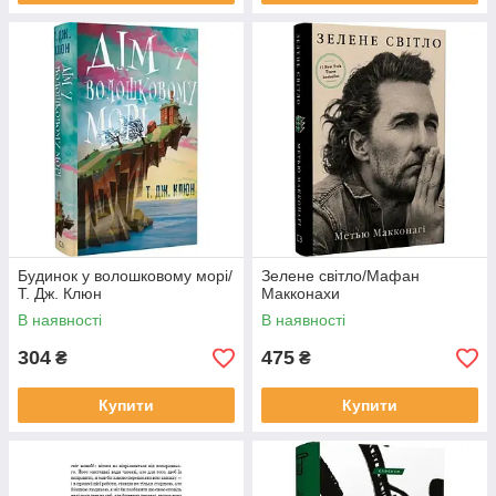
Будинок у волошковому морі/
Зелене світло/Мафан
Т. Дж. Клюн
Макконахи
В наявності
В наявності
304
475
₴
₴
Купити
Купити