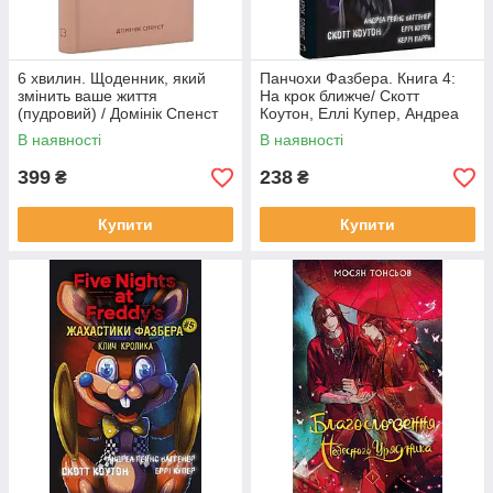
6 хвилин. Щоденник, який
Панчохи Фазбера. Книга 4:
змінить ваше життя
На крок ближче/ Скотт
(пудровий) / Домінік Спенст
Коутон, Еллі Купер, Андреа
Рейнс Ваггенер, Келлі Парра
В наявності
В наявності
399
238
₴
₴
Купити
Купити