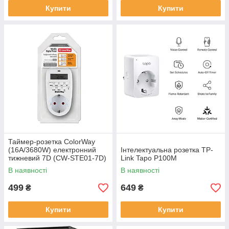
Купити
Купити
Таймер-розетка ColorWay
(16A/3680W) електронний
Інтелектуальна розетка TP-
тижневий 7D (CW-STE01-7D)
Link Tapo P100M
В наявності
В наявності
499
649
₴
₴
Купити
Купити