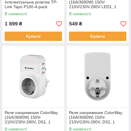
Інтелектуальна розетка TP-
(16A/3680W) 150V-
Link Tapo P100-4-pack
210V/230V-280V LED1, 1
розетка
В наявності
В наявності
1 899
549
₴
₴
Купити
Купити
Реле напряжения ColorWay
Реле напряжения ColorWay
(16A/3680W) 150V-
(16A/3680W) 150V-
210V/230V-280V, DS1, 1
210V/230V-280V, DS2, 1
розетка
розетка
В наявності
В наявності