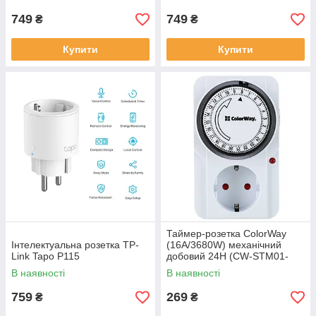
749
749
₴
₴
Купити
Купити
Таймер-розетка ColorWay
Інтелектуальна розетка TP-
(16A/3680W) механічний
Link Tapo P115
добовий 24Н (CW-STM01-
24H)
В наявності
В наявності
759
269
₴
₴