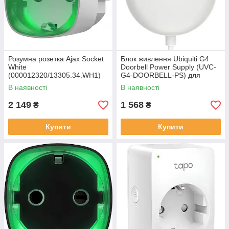
Розумна розетка Ajax Socket
Блок живлення Ubiquiti G4
White
Doorbell Power Supply (UVC-
(000012320/13305.34.WH1)
G4-DOORBELL-PS) для
дверного дзвінка G4
В наявності
В наявності
DOORBELL
2 149
1 568
₴
₴
Купити
Купити