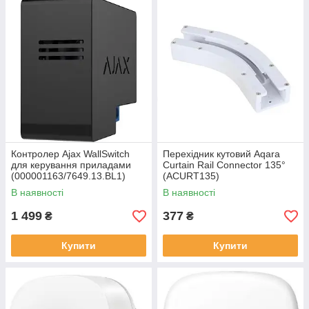
Контролер Ajax WallSwitch
Перехідник кутовий Aqara
для керування приладами
Curtain Rail Connector 135°
(000001163/7649.13.BL1)
(ACURT135)
В наявності
В наявності
1 499
377
₴
₴
Купити
Купити