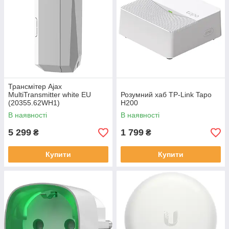
Трансмітер Ajax
MultiTransmitter white EU
Розумний хаб TP-Link Tapo
(20355.62WH1)
H200
В наявності
В наявності
5 299
1 799
₴
₴
Купити
Купити