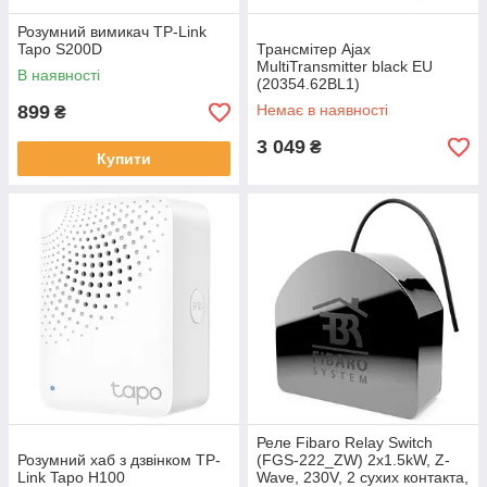
Розумний вимикач TP-Link
Tapo S200D
Трансмітер Ajax
MultiTransmitter black EU
В наявності
(20354.62BL1)
899
Немає в наявності
₴
3 049
₴
Купити
Реле Fibaro Relay Switch
Розумний хаб з дзвінком TP-
(FGS-222_ZW) 2x1.5kW, Z-
Link Tapo H100
Wave, 230V, 2 сухих контакта,