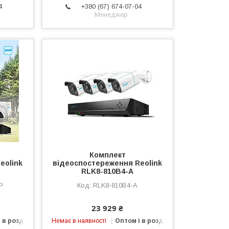
4
+380 (67) 674-07-04
Менеджер
Комплект
eolink
відеоспостереження Reolink
RLK8-810B4-A
P
RLK8-810B4-A
23 929 ₴
 в роздріб
Немає в наявності
Оптом і в роздріб