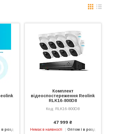
Комплект
eolink
відеоспостереження Reolink
RLK16-800D8
RLK16-800D8
47 999 ₴
 в роздріб
Немає в наявності
Оптом і в роздріб