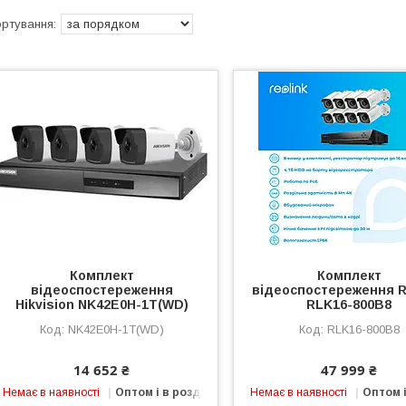
Комплект
Комплект
відеоспостереження
відеоспостереження R
Hikvision NK42E0H-1T(WD)
RLK16-800B8
NK42E0H-1T(WD)
RLK16-800B8
14 652 ₴
47 999 ₴
Немає в наявності
Оптом і в роздріб
Немає в наявності
Оптом і