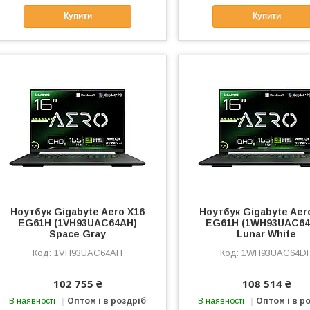
Купити
Купити
Ноутбук Gigabyte Aero X16
Ноутбук Gigabyte Aer
EG61H (1VH93UAC64AH)
EG61H (1WH93UAC64
Space Gray
Lunar White
1VH93UAC64AH
1WH93UAC64D
102 755 ₴
108 514 ₴
В наявності
Оптом і в роздріб
В наявності
Оптом і в р