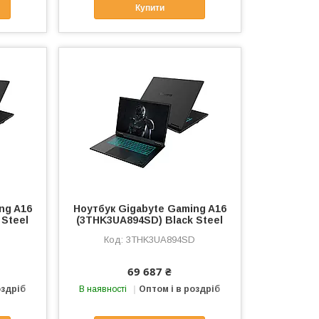
Купити
ng A16
Ноутбук Gigabyte Gaming A16
 Steel
(3THK3UA894SD) Black Steel
D
3THK3UA894SD
69 687 ₴
оздріб
В наявності
Оптом і в роздріб