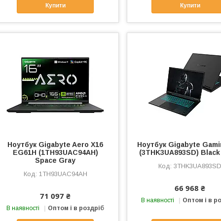
Купити
Купити
Ноутбук Gigabyte Aero X16
Ноутбук Gigabyte Gami
EG61H (1TH93UAC94AH)
(3THK3UA893SD) Black
Space Gray
3THK3UA893S
1TH93UAC94AH
66 968 ₴
71 097 ₴
В наявності
Оптом і в р
В наявності
Оптом і в роздріб