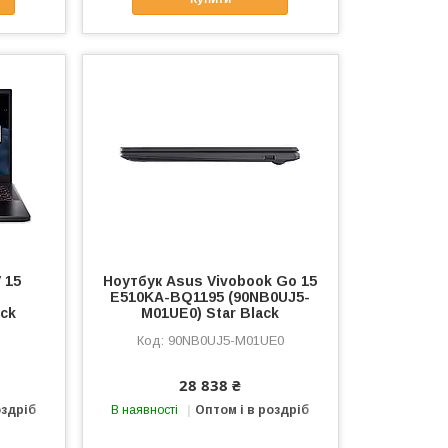
 15
Ноутбук Asus Vivobook Go 15
E510KA-BQ1195 (90NB0UJ5-
ack
M01UE0) Star Black
90NB0UJ5-M01UE0
28 838 ₴
оздріб
В наявності
Оптом і в роздріб