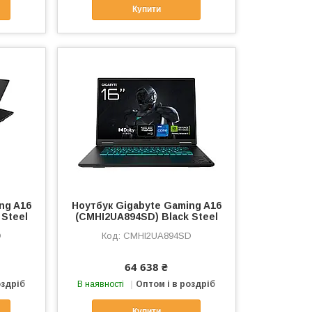
Купити
ng A16
Ноутбук Gigabyte Gaming A16
 Steel
(CMHI2UA894SD) Black Steel
D
CMHI2UA894SD
64 638 ₴
оздріб
В наявності
Оптом і в роздріб
Купити