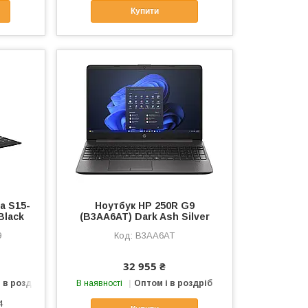
Купити
a S15-
Ноутбук HP 250R G9
Black
(B3AA6AT) Dark Ash Silver
9
B3AA6AT
32 955 ₴
 в роздріб
В наявності
Оптом і в роздріб
4