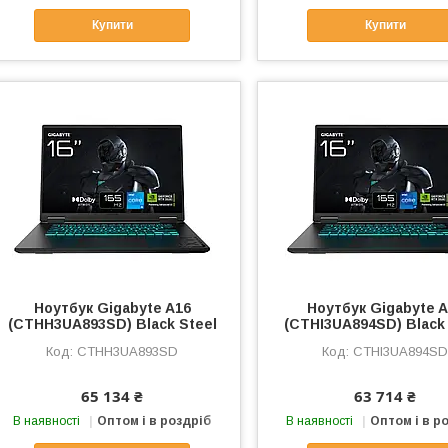
Купити
Купити
Ноутбук Gigabyte A16
Ноутбук Gigabyte 
(CTHH3UA893SD) Black Steel
(CTHI3UA894SD) Black 
CTHH3UA893SD
CTHI3UA894S
65 134 ₴
63 714 ₴
В наявності
Оптом і в роздріб
В наявності
Оптом і в р