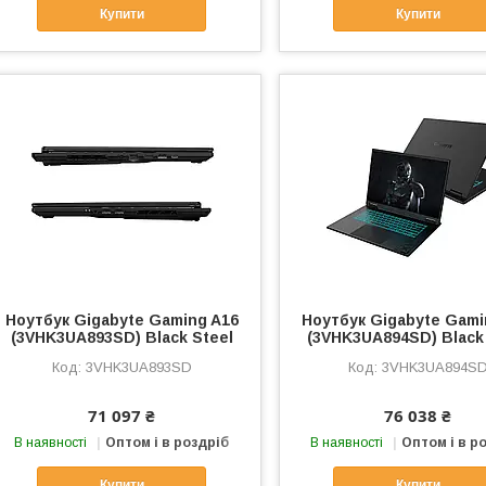
Купити
Купити
Ноутбук Gigabyte Gaming A16
Ноутбук Gigabyte Gami
(3VHK3UA893SD) Black Steel
(3VHK3UA894SD) Black
3VHK3UA893SD
3VHK3UA894S
71 097 ₴
76 038 ₴
В наявності
Оптом і в роздріб
В наявності
Оптом і в р
Купити
Купити