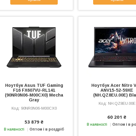
Ноутбук Asus TUF Gaming
Ноутбук Acer Nitro V
F16 FX607VU-RL141
ANV15-52-59XE
(90NR0N06-M00CX0) Mecha
(NH.QZ8EU.00E) Bl
Gray
NH.QZ8EU.00E
90NR0N06-M00CX0
60 201 ₴
53 879 ₴
В наявності
Оптом і в р
В наявності
Оптом і в роздріб