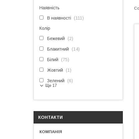
Наявність
В наявності
111
Колір
Бежевий
2
Блакитний
14
Білий
75
Жовтий
1
Зелений
6
Ще 17
КОНТАКТИ