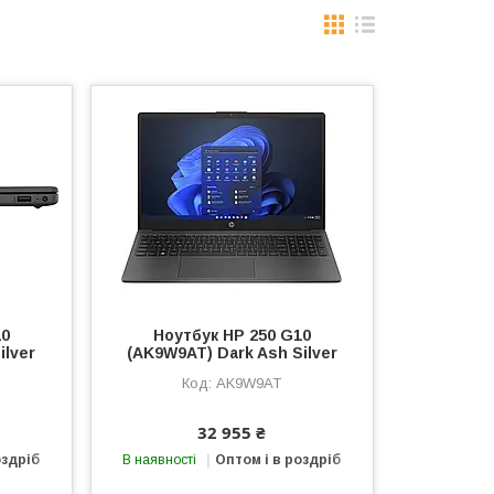
10
Ноутбук HP 250 G10
ilver
(AK9W9AT) Dark Ash Silver
AK9W9AT
32 955 ₴
оздріб
В наявності
Оптом і в роздріб