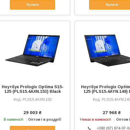
Купити
Купити
Ноутбук Prologix Optima S15-
Ноутбук Prologix Optim
125 (PLS15.4AXN.153) Black
125 (PLS15.4AYN.149) 
PLS15.4AXN.153
PLS15.4AYN.14
29 003 ₴
27 968 ₴
В наявності
Оптом і в роздріб
Немає в наявності
Оптом і
+380 (67) 674-07-0