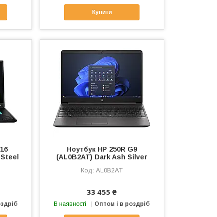
Купити
A16
Ноутбук HP 250R G9
Steel
(AL0B2AT) Dark Ash Silver
D
AL0B2AT
33 455 ₴
оздріб
В наявності
Оптом і в роздріб