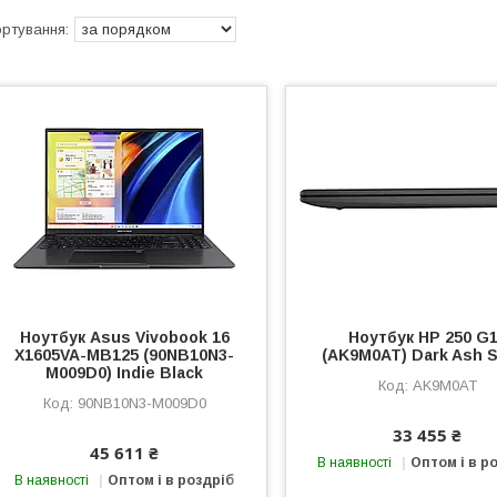
Ноутбук Asus Vivobook 16
Ноутбук HP 250 G
X1605VA-MB125 (90NB10N3-
(AK9M0AT) Dark Ash S
M009D0) Indie Black
AK9M0AT
90NB10N3-M009D0
33 455 ₴
45 611 ₴
В наявності
Оптом і в р
В наявності
Оптом і в роздріб