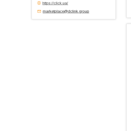
https://click.ua/
marketplace@dclink.group