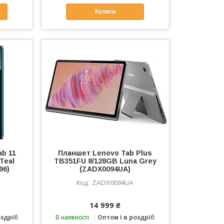
Купити
ab 11
Планшет Lenovo Tab Plus
Teal
TB351FU 8/128GB Luna Grey
96)
(ZADX0094UA)
ZADX0094UA
14 999 ₴
оздріб
В наявності
Оптом і в роздріб