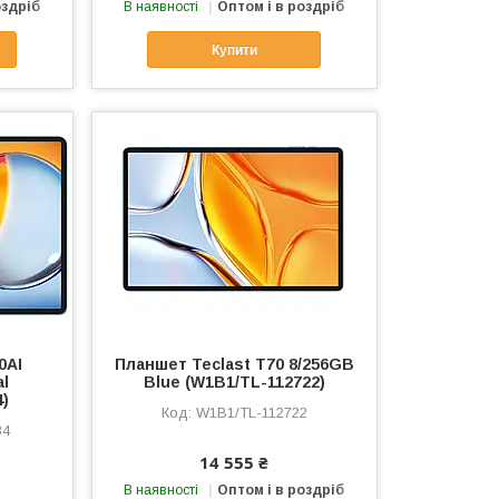
оздріб
В наявності
Оптом і в роздріб
Купити
0AI
Планшет Teclast T70 8/256GB
al
Blue (W1B1/TL-112722)
4)
W1B1/TL-112722
34
14 555 ₴
В наявності
Оптом і в роздріб