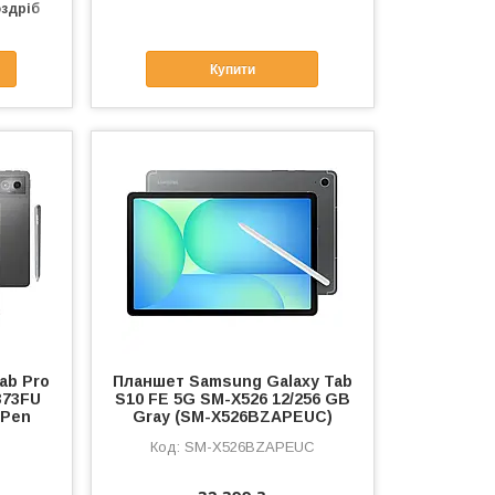
оздріб
Купити
ab Pro
Планшет Samsung Galaxy Tab
373FU
S10 FE 5G SM-X526 12/256 GB
 Pen
Gray (SM-X526BZAPEUC)
SM-X526BZAPEUC