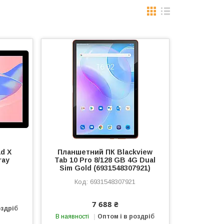
d X
Планшетний ПК Blackview
ray
Tab 10 Pro 8/128 GB 4G Dual
Sim Gold (6931548307921)
6931548307921
7 688 ₴
оздріб
В наявності
Оптом і в роздріб