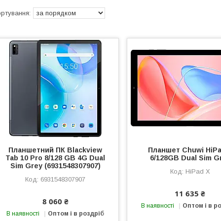
Планшетний ПК Blackview
Планшет Chuwi HiPa
Tab 10 Pro 8/128 GB 4G Dual
6/128GB Dual Sim G
Sim Grey (6931548307907)
HiPad X
6931548307907
11 635 ₴
8 060 ₴
В наявності
Оптом і в р
В наявності
Оптом і в роздріб