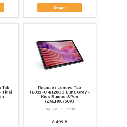
Купити
 Tab
Планшет Lenovo Tab
 Tidal
TB311FU 4/128GB Luna Grey +
en
Kids Bumper&Pen
(ZAEH0075UA)
ZAEH0075UA
8 499 ₴