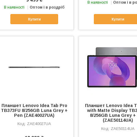
В наявності
Оптом і в р
В наявності
Оптом і в роздріб
Купити
Купити
Планшет Lenovo Idea Tab Pro
Планшет Lenovo Idea T
TB373FU 8/256GB Luna Grey +
with Matte Display TB
Pen (ZAE40027UA)
8/256GB Luna Grey +
(ZAE50114UA)
ZAE40027UA
ZAE50114UA