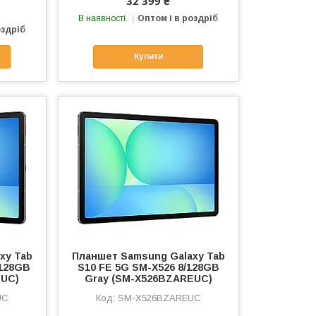
32 399 ₴
В наявності
Оптом і в роздріб
оздріб
Купити
xy Tab
Планшет Samsung Galaxy Tab
/128GB
S10 FE 5G SM-X526 8/128GB
EUC)
Gray (SM-X526BZAREUC)
UC
SM-X526BZAREUC