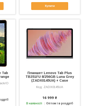
Купити
e Tab
Планшет Lenovo Tab Plus
range
TB351FU 8/256GB Luna Grey
(ZADX0145UA) + Case
lack/O
ZADX0145UA
16 999 ₴
оздріб
В наявності
Оптом і в роздріб