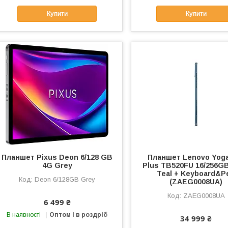
Купити
Купити
Планшет Pixus Deon 6/128 GB
Планшет Lenovo Yoga
4G Grey
Plus TB520FU 16/256GB
Teal + Keyboard&P
Deon 6/128GB Grey
(ZAEG0008UA)
ZAEG0008UA
6 499 ₴
В наявності
Оптом і в роздріб
34 999 ₴