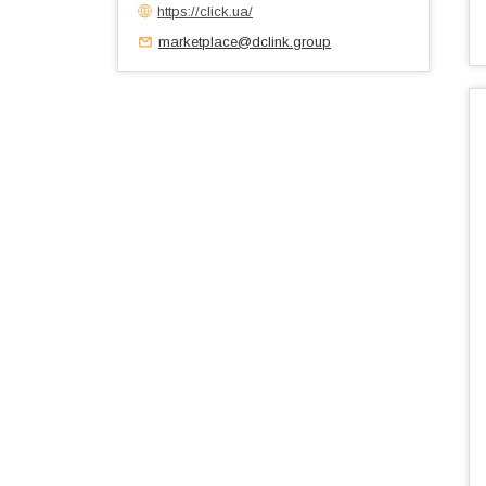
https://click.ua/
marketplace@dclink.group