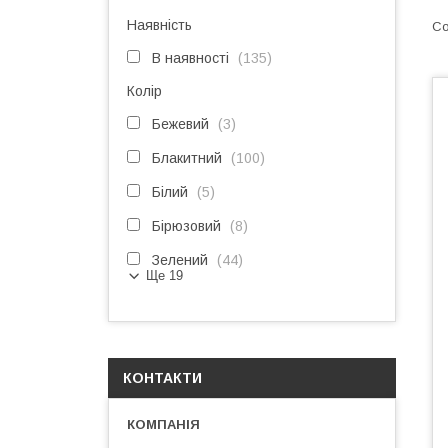
Наявність
В наявності
135
Колір
Бежевий
3
Блакитний
100
Білий
5
Бірюзовий
8
Зелений
44
Ще 19
КОНТАКТИ