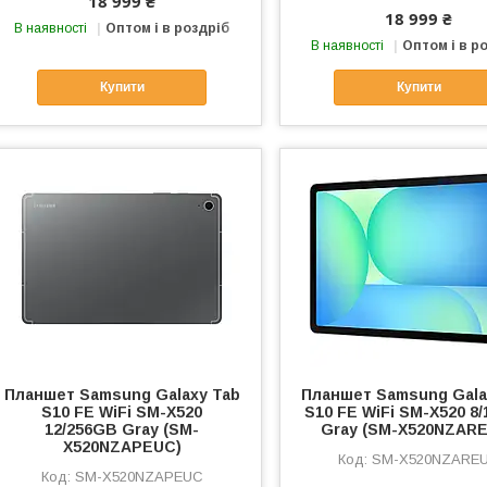
18 999 ₴
18 999 ₴
В наявності
Оптом і в роздріб
В наявності
Оптом і в р
Купити
Купити
Планшет Samsung Galaxy Tab
Планшет Samsung Gala
S10 FE WiFi SM-X520
S10 FE WiFi SM-X520 8
12/256GB Gray (SM-
Gray (SM-X520NZAR
X520NZAPEUC)
SM-X520NZARE
SM-X520NZAPEUC