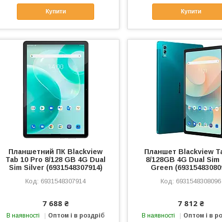
Купити
Купити
Планшетний ПК Blackview
Планшет Blackview T
Tab 10 Pro 8/128 GB 4G Dual
8/128GB 4G Dual Sim 
Sim Silver (6931548307914)
Green (69315483080
6931548307914
6931548308096
7 688 ₴
7 812 ₴
В наявності
Оптом і в роздріб
В наявності
Оптом і в р