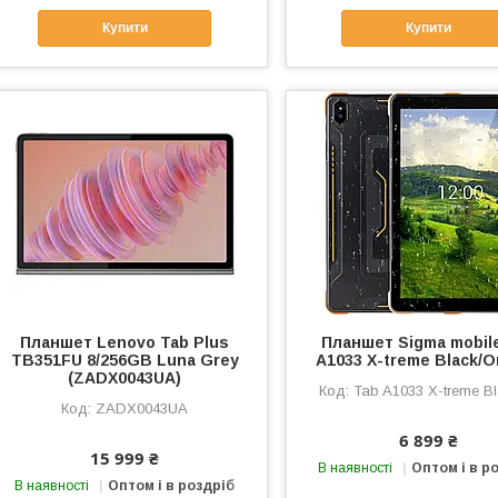
Купити
Купити
Планшет Lenovo Tab Plus
Планшет Sigma mobil
TB351FU 8/256GB Luna Grey
A1033 X-treme Black/O
(ZADX0043UA)
Tab A1033 X-treme B
ZADX0043UA
6 899 ₴
15 999 ₴
В наявності
Оптом і в р
В наявності
Оптом і в роздріб