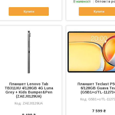
В наявності
Оптом і в р
Купити
Купити
Планшет Lenovo Tab
Планшет Teclast P5
TB311XU 4/128GB 4G Luna
6/128GB Guava Te
Grey + Kids Bumper&Pen
(G5B1+с/TL-11273
(ZAEJ0129UA)
G5B1+с/TL-1127
ZAEJ0129UA
7 599 ₴
9 499 ₴