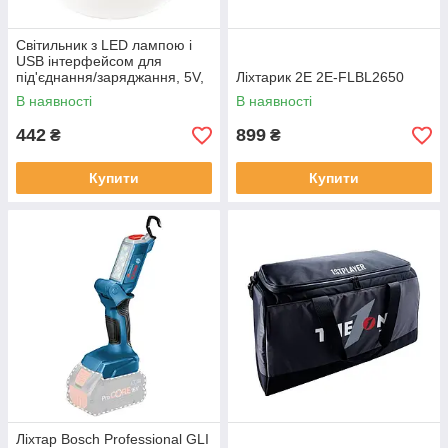
Світильник з LED лампою і
USB інтерфейсом для
під'єднання/заряджання, 5V,
Ліхтарик 2E 2E-FLBL2650
60 W (LED-ULR-5V60W)
В наявності
В наявності
442
899
₴
₴
Купити
Купити
Ліхтар Bosch Professional GLI