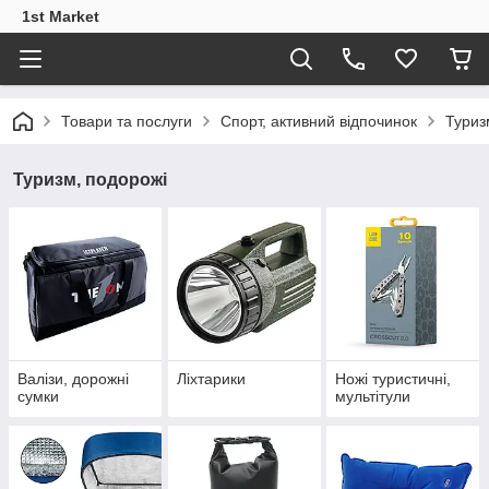
1st Market
Товари та послуги
Спорт, активний відпочинок
Туриз
Туризм, подорожі
Валізи, дорожні
Ліхтарики
Ножі туристичні,
сумки
мультітули