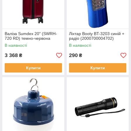
Валіза Sumdex 20" (SWRH-
Ліхтар Booty BT-3203 синій +
720 RD) темно-червона
радіо (2000700004702)
В наявності
В наявності
3 368
290
₴
₴
Купити
Купити