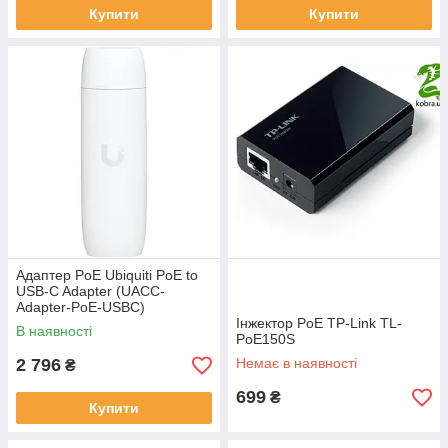
Купити
Купити
Адаптер PoE Ubiquiti PoE to
USB-C Adapter (UACC-
Adapter-PoE-USBC)
Інжектор PoE TP-Link TL-
В наявності
PoE150S
2 796
Немає в наявності
₴
699
₴
Купити