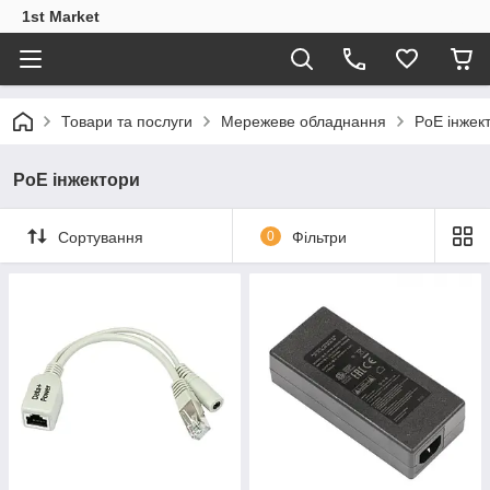
1st Market
Товари та послуги
Мережеве обладнання
PoE інжек
PoE інжектори
Сортування
0
Фільтри