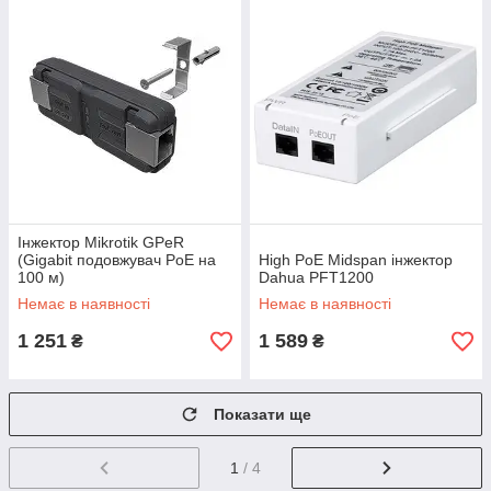
Інжектор Mikrotik GPeR
(Gigabit подовжувач PoE на
High PoE Midspan інжектор
100 м)
Dahua PFT1200
Немає в наявності
Немає в наявності
1 251
1 589
₴
₴
Показати ще
1
/ 4