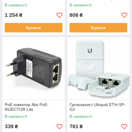
В наявності
В наявності
1 254
806
₴
₴
Купити
Купити
PoE-інжектор Atis PoE-
Грозозахист Ubiquiti ETH-SP-
INJECTOR Lite
G2
В наявності
В наявності
339
761
₴
₴