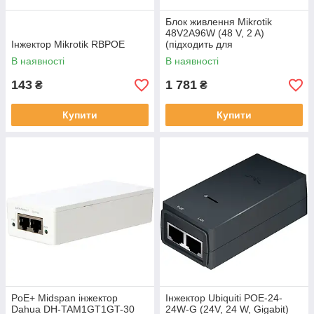
Блок живлення Mikrotik
48V2A96W (48 V, 2 A)
Інжектор Mikrotik RBPOE
(підходить для
RB5009UPr+S+IN)
В наявності
В наявності
143
1 781
₴
₴
Купити
Купити
PoE+ Midspan інжектор
Інжектор Ubiquiti POE-24-
Dahua DH-TAM1GT1GT-30
24W-G (24V, 24 W, Gigabit)