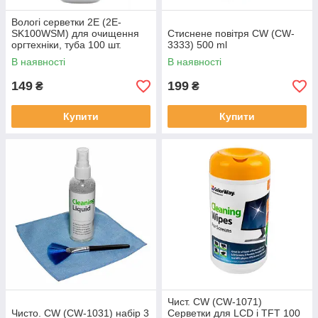
Вологі серветки 2E (2E-
SK100WSM) для очищення
Стиснене повітря CW (CW-
оргтехніки, туба 100 шт.
3333) 500 ml
В наявності
В наявності
149
199
₴
₴
Купити
Купити
Чист. CW (CW-1071)
Чисто. CW (CW-1031) набір 3
Серветки для LCD і TFT 100