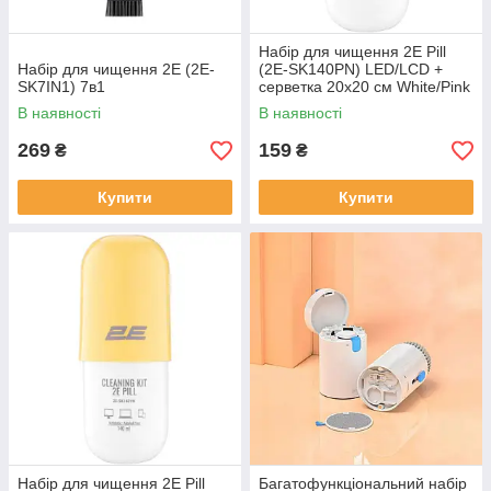
Набір для чищення 2E Pill
Набір для чищення 2E (2E-
(2E-SK140PN) LED/LCD +
SK7IN1) 7в1
серветка 20х20 см White/Pink
В наявності
В наявності
269
159
₴
₴
Купити
Купити
Набір для чищення 2E Pill
Багатофункціональний набір