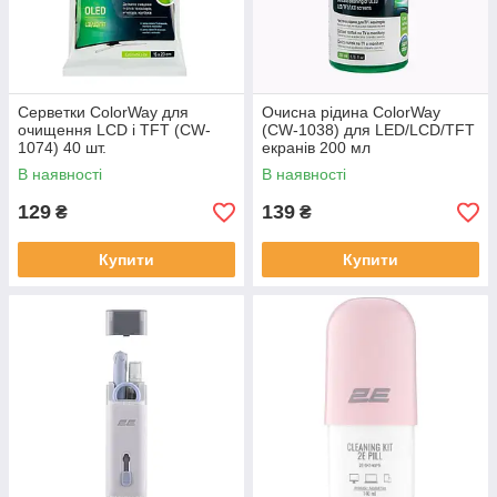
Серветки ColorWay для
Очисна рідина ColorWay
очищення LCD і TFT (CW-
(CW-1038) для LED/LCD/TFT
1074) 40 шт.
екранів 200 мл
В наявності
В наявності
129
139
₴
₴
Купити
Купити