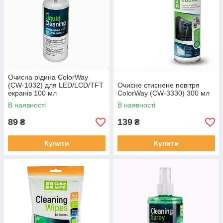
Очисна рідина ColorWay
(CW-1032) для LED/LCD/TFT
Очисне стиснене повітря
екранів 100 мл
ColorWay (CW-3330) 300 мл
В наявності
В наявності
89
139
₴
₴
Купити
Купити