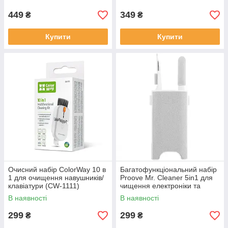
(MCS00000802)
449
349
₴
₴
Купити
Купити
Очисний набір ColorWay 10 в
Багатофункціональний набір
1 для очищення навушників/
Proove Mr. Cleaner 5in1 для
клавіатури (CW-1111)
чищення електроніки та
ґаджетів White
В наявності
В наявності
(MCS00000502)
299
299
₴
₴