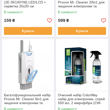
(2E-SK140YW) LED/LCD +
Proove Mr. Cleaner 20in1 для
серветка 20х20 см
чищення електроніки та
White/Yellow
ґаджетів White
В наявності
В наявності
(MCS00002002)
159
599
₴
₴
Купити
Купити
Багатофункціональний набір
Очисний набір ColorWay
Proove Mr. Cleaner 8in1 для
набір для електроніки, спрей
чищення електроніки та
550 мл, 2 мікрофібри (CW-
ґаджетів White
5500)
В наявності
В наявності