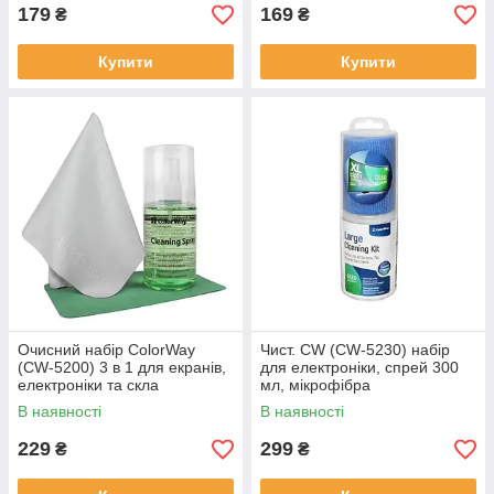
179
169
₴
₴
Купити
Купити
Очисний набір ColorWay
Чист. CW (CW-5230) набір
(CW-5200) 3 в 1 для екранів,
для електроніки, спрей 300
електроніки та скла
мл, мікрофібра
В наявності
В наявності
229
299
₴
₴