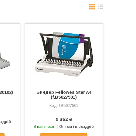
20102)
Биндер Fellowes Star A4
(f.B5627501)
f.B5627501
9 362 ₴
оздріб
В наявності
Оптом і в роздріб