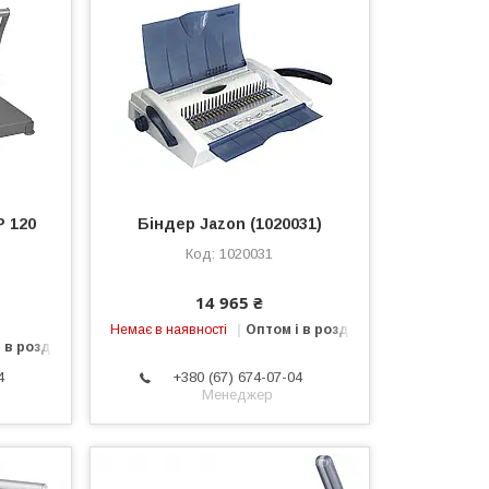
P 120
Біндер Jazon (1020031)
1020031
14 965 ₴
Немає в наявності
Оптом і в роздріб
 в роздріб
4
+380 (67) 674-07-04
Менеджер