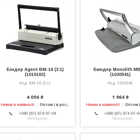
Біндер Agent BM-16 (3:1)
Биндер Monolith MB
(1010163)
(1020541)
BM-16 (3:1)
1020541
4 056 ₴
1 964 ₴
Немає в наявності
Оптом і в роздріб
Немає в наявності
Оптом і
+380 (67) 674-07-04
+380 (67) 674-07-0
Менеджер
Менеджер