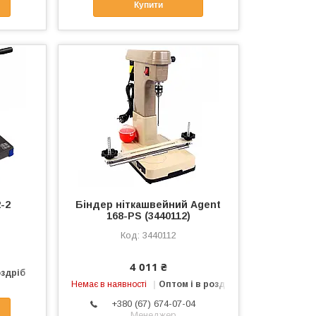
Купити
-2
Біндер ніткашвейний Agent
168-PS (3440112)
3440112
4 011 ₴
оздріб
Немає в наявності
Оптом і в роздріб
+380 (67) 674-07-04
Менеджер