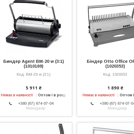
Биндер Agent BM-20 w (3:1)
Біндер Otto Office O
(1010169)
(1020353)
BM-20 w (3:1)
1020353
5 911 ₴
1 890 ₴
Немає в наявності
Оптом і в роздріб
Немає в наявності
Оптом і
+380 (67) 674-07-04
+380 (67) 674-07-0
Менеджер
Менеджер