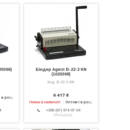
20366)
Біндер Agent B-22-2 KN
(1020368)
B-22-2 KN
6 417 ₴
 в роздріб
Немає в наявності
Оптом і в роздріб
4
+380 (67) 674-07-04
Менеджер