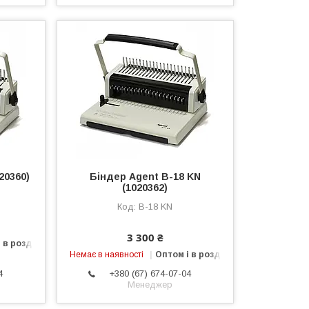
20360)
Біндер Agent B-18 KN
(1020362)
B-18 KN
3 300 ₴
 в роздріб
Немає в наявності
Оптом і в роздріб
4
+380 (67) 674-07-04
Менеджер