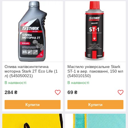
Олива напівсинтетична
Мастило універсальне Stark
моторна Stark 2T Eco Life (1
ST-1 в аер. пакованні, 150 мл
л) (545050021)
(545010150)
В наявності
В наявності
284
69
₴
₴
Купити
Купити