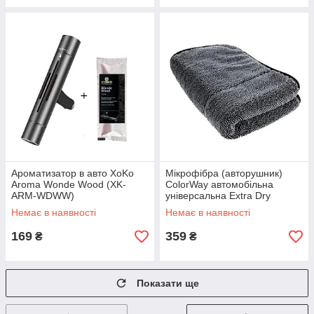
Ароматизатор в авто XoKo
Мікрофібра (авторушник)
Aroma Wonde Wood (XK-
ColorWay автомобільна
ARM-WDWW)
універсальна Extra Dry
1200gsm 40х40см сіра (CW-
Немає в наявності
Немає в наявності
4412)
169
359
₴
₴
Показати ще