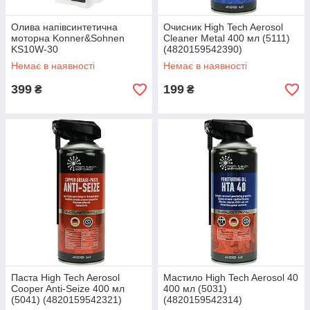
Олива напівсинтетична
Очисник High Tech Aerosol
моторна Konner&Sohnen
Cleaner Metal 400 мл (5111)
KS10W-30
(4820159542390)
Немає в наявності
Немає в наявності
399
199
₴
₴
Паста High Tech Aerosol
Мастило High Tech Aerosol 40
Cooper Anti-Seize 400 мл
400 мл (5031)
(5041) (4820159542321)
(4820159542314)