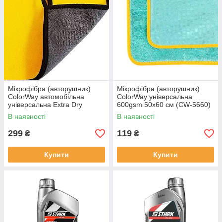
Мікрофібра (авторушник)
Мікрофібра (авторушник)
ColorWay автомобільна
ColorWay універсальна
універсальна Extra Dry
600gsm 50х60 см (CW-5660)
800gsm 50х60 см жовто-сірий
В наявності
В наявності
(CW-5608)
299
119
₴
₴
Купити
Купити