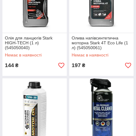
Олія для ланцюгів Stark
Олива напівсинтетична
HIGH-TECH (1 л)
моторна Stark 4T Eco Life (1
(545050040)
л) (545050061)
Немає в наявності
Немає в наявності
144
197
₴
₴