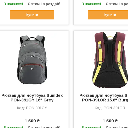
В наявності
Оптом і в роздріб
В наявності
Оптом і в р
Купити
Купити
Рюкзак для ноутбука Sumdex
Рюкзак для ноутбука 
PON-391GY 16" Grey
PON-391OR 15.6" Bur
PON-391GY
PON-391OR
1 600 ₴
1 600 ₴
В наявності
Оптом і в роздріб
В наявності
Оптом і в р