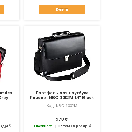
Купити
Sumdex
Портфель для ноутбука
Grey
Fouquet NBC-1002M 14" Black
NBC-1002M
970 ₴
оздріб
В наявності
Оптом і в роздріб