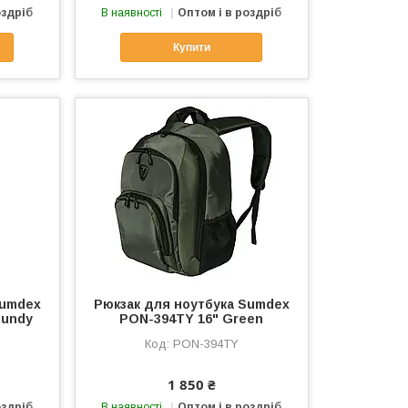
оздріб
В наявності
Оптом і в роздріб
Купити
Sumdex
Рюкзак для ноутбука Sumdex
gundy
PON-394TY 16" Green
PON-394TY
1 850 ₴
оздріб
В наявності
Оптом і в роздріб