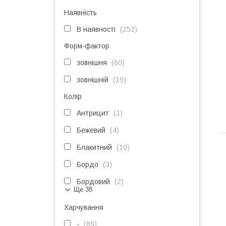
Наявність
В наявності
252
Форм-фактор
зовнішня
60
зовнішній
19
Колір
Антрицит
1
Бежевий
4
Блакитний
10
Бордо
3
Бордовий
2
Ще 38
Харчування
-
89