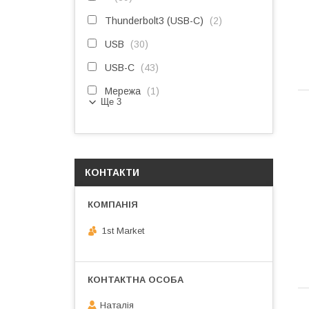
Thunderbolt3 (USB-C)
2
USB
30
USB-C
43
Мережа
1
Ще 3
КОНТАКТИ
1st Market
Наталія