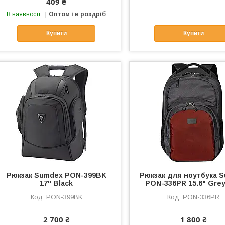
409 ₴
В наявності
Оптом і в роздріб
Купити
Купити
Рюкзак Sumdex PON-399BK
Рюкзак для ноутбука 
17" Black
PON-336PR 15.6" Gre
PON-399BK
PON-336PR
2 700 ₴
1 800 ₴