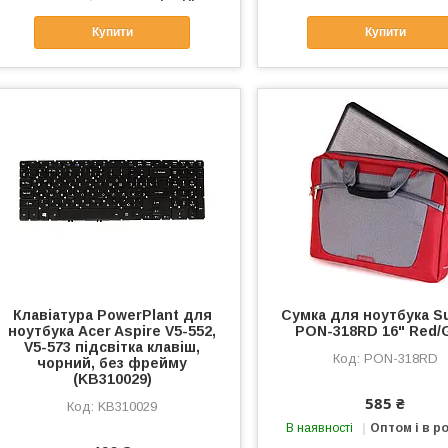
Купити
Купити
Клавіатура PowerPlant для
Сумка для ноутбука 
ноутбука Acer Aspire V5-552,
PON-318RD 16" Red/
V5-573 підсвітка клавіш,
PON-318RD
чорний, без фрейму
(KB310029)
585 ₴
KB310029
В наявності
Оптом і в р