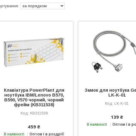
Клавіатура PowerPlant для
Замок для ноутбука G
ноутбука IBM/Lenovo B570,
LK-K-01
B590, V570 чорний, чорний
LK-K-01
фрейм (KB311538)
KB311538
139 ₴
В наявності
Оптом і в р
459 ₴
В наявності
Оптом і в роздріб