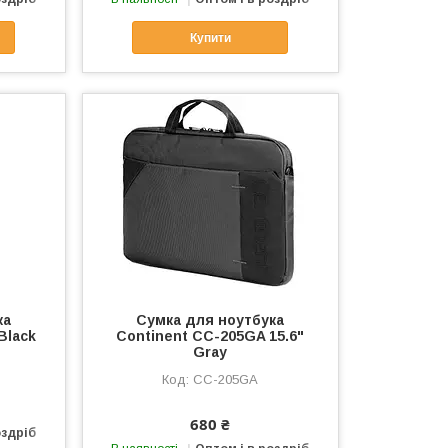
Купити
ка
Сумка для ноутбука
Black
Continent CC-205GA 15.6"
Gray
CC-205GA
680 ₴
оздріб