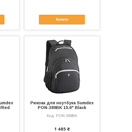
Купити
Sumdex
Рюкзак для ноутбука Sumdex
y/Red
PON-389BK 15.6" Black
PON-389BK
1 485 ₴