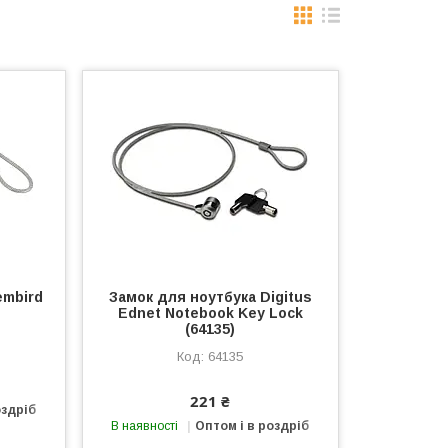
embird
Замок для ноутбука Digitus
Ednet Notebook Key Lock
(64135)
64135
221 ₴
оздріб
В наявності
Оптом і в роздріб