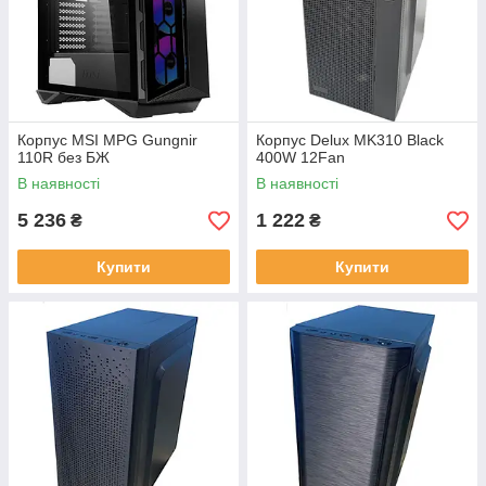
Корпус MSI MPG Gungnir
Корпус Delux MK310 Black
110R без БЖ
400W 12Fan
В наявності
В наявності
5 236
1 222
₴
₴
Купити
Купити