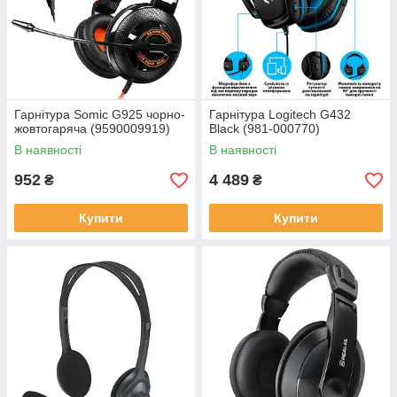
Гарнітура Somic G925 чорно-
Гарнітура Logitech G432
жовтогаряча (9590009919)
Black (981-000770)
В наявності
В наявності
952
4 489
₴
₴
Купити
Купити