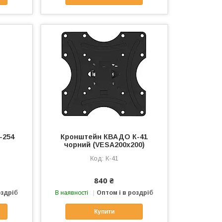
-254
Кронштейн КВАДО К-41
чорний (VESA200х200)
К-41
840 ₴
оздріб
В наявності
Оптом і в роздріб
Купити