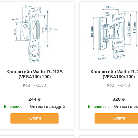
Кронштейн Walfix R-213B
Кронштейн Walfix R-
(VESA100х100)
(VESA100х100)
R-213B
R-243B
244 ₴
320 ₴
В наявності
Оптом і в роздріб
В наявності
Оптом і в р
Купити
Купити