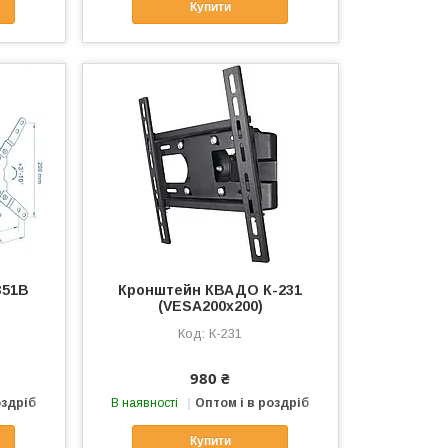
Купити
351B
Кронштейн КВАДО К-231
(VESA200х200)
К-231
980 ₴
оздріб
В наявності
Оптом і в роздріб
Купити