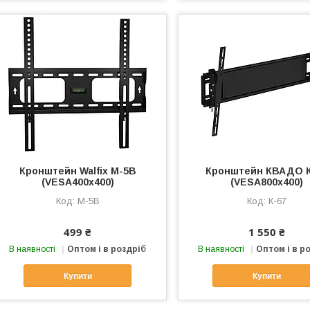
Кронштейн Walfix M-5B
Кронштейн КВАДО К
(VESA400х400)
(VESA800х400)
M-5B
К-67
499 ₴
1 550 ₴
В наявності
Оптом і в роздріб
В наявності
Оптом і в р
Купити
Купити