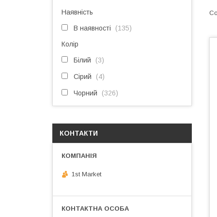
Наявність
В наявності
135
Колір
Білий
3
Сірий
4
Чорний
326
КОНТАКТИ
1st Market