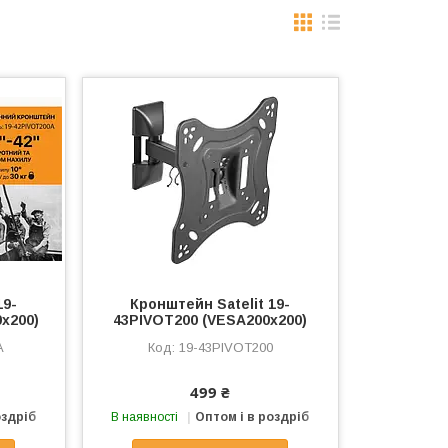
19-
Кронштейн Satelit 19-
х200)
43PIVOT200 (VESA200х200)
A
19-43PIVOT200
499 ₴
оздріб
В наявності
Оптом і в роздріб