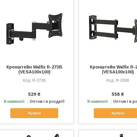
Кронштейн Walfix R-273B
Кронштейн Walfix R-
(VESA100х100)
(VESA100х100)
R-273B
R-283B
529 ₴
558 ₴
В наявності
Оптом і в роздріб
В наявності
Оптом і в р
Купити
Купити