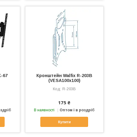
-67
Кронштейн Walfix R-203B
(VESA100х100)
R-203B
175 ₴
оздріб
В наявності
Оптом і в роздріб
Купити