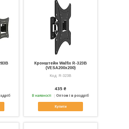
283B
Кронштейн Walfix R-323B
(VESA200х200)
R-323B
435 ₴
оздріб
В наявності
Оптом і в роздріб
Купити