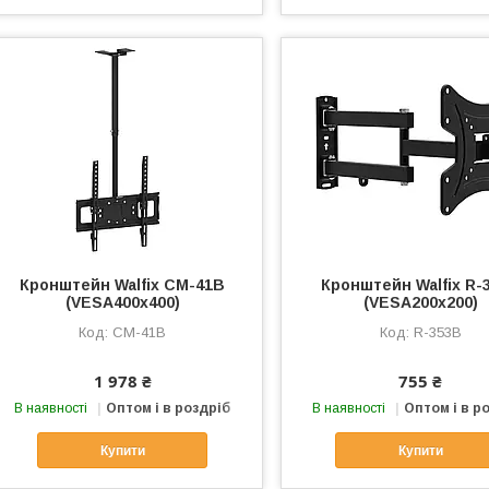
Кронштейн Walfix CM-41B
Кронштейн Walfix R-
(VESA400х400)
(VESA200х200)
CM-41B
R-353B
1 978 ₴
755 ₴
В наявності
Оптом і в роздріб
В наявності
Оптом і в р
Купити
Купити