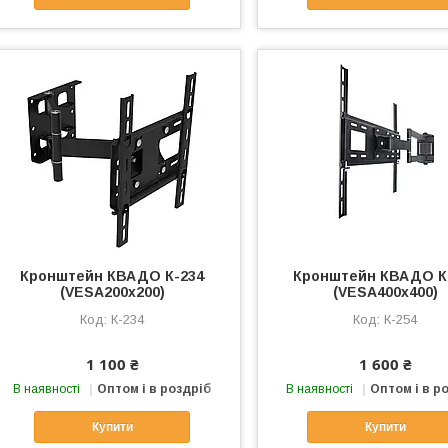
Кронштейн КВАДО К-234
Кронштейн КВАДО К
(VESA200х200)
(VESA400х400)
К-234
К-254
1 100 ₴
1 600 ₴
В наявності
Оптом і в роздріб
В наявності
Оптом і в р
Купити
Купити