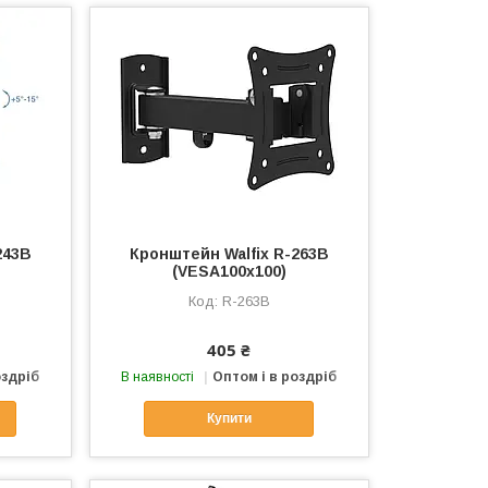
243B
Кронштейн Walfix R-263B
(VESA100х100)
R-263B
405 ₴
оздріб
В наявності
Оптом і в роздріб
Купити