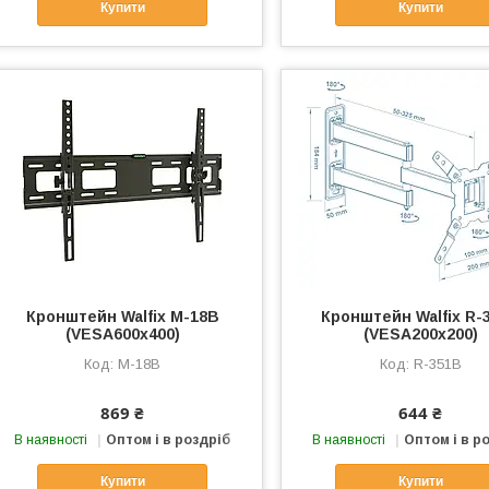
Купити
Купити
Кронштейн Walfix M-18B
Кронштейн Walfix R-
(VESA600х400)
(VESA200х200)
M-18B
R-351B
869 ₴
644 ₴
В наявності
Оптом і в роздріб
В наявності
Оптом і в р
Купити
Купити