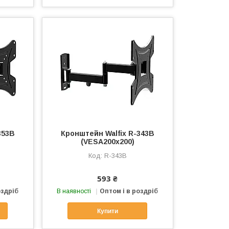
353B
Кронштейн Walfix R-343B
(VESA200х200)
R-343B
593 ₴
оздріб
В наявності
Оптом і в роздріб
Купити