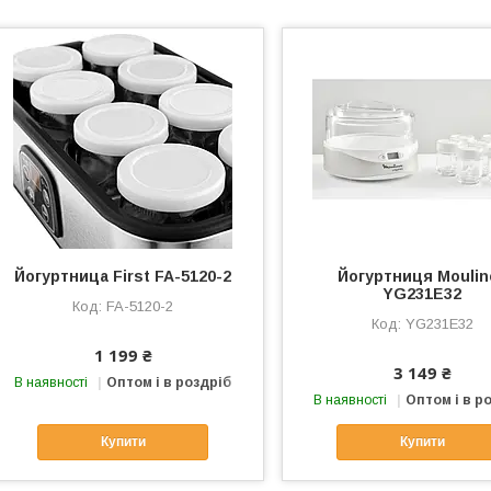
Йогуртница First FA-5120-2
Йогуртниця Moulin
YG231E32
FA-5120-2
YG231E32
1 199 ₴
3 149 ₴
В наявності
Оптом і в роздріб
В наявності
Оптом і в р
Купити
Купити