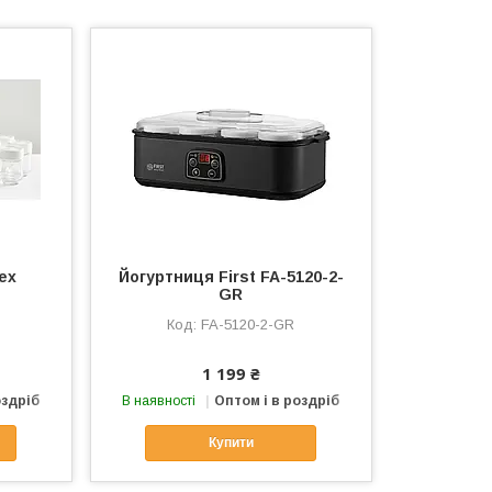
ex
Йогуртниця First FA-5120-2-
GR
FA-5120-2-GR
1 199 ₴
оздріб
В наявності
Оптом і в роздріб
Купити