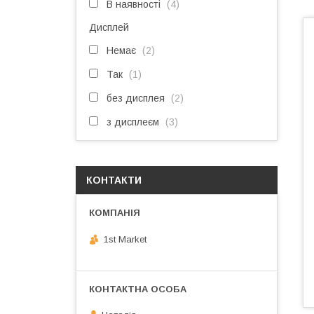
В наявності
4
Дисплей
Немає
2
Так
1
без дисплея
2
з дисплеєм
3
КОНТАКТИ
1st Market