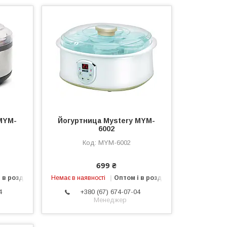
MYM-
Йогуртница Mystery MYM-
6002
MYM-6002
699 ₴
 в роздріб
Немає в наявності
Оптом і в роздріб
4
+380 (67) 674-07-04
Менеджер