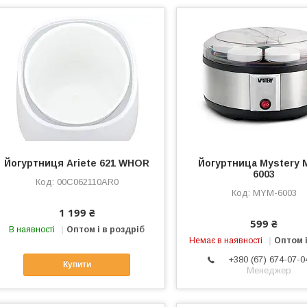
Йогуртниця Ariete 621 WHOR
Йогуртница Mystery 
6003
00C062110AR0
MYM-6003
1 199 ₴
599 ₴
В наявності
Оптом і в роздріб
Немає в наявності
Оптом і
+380 (67) 674-07-0
Купити
Менеджер