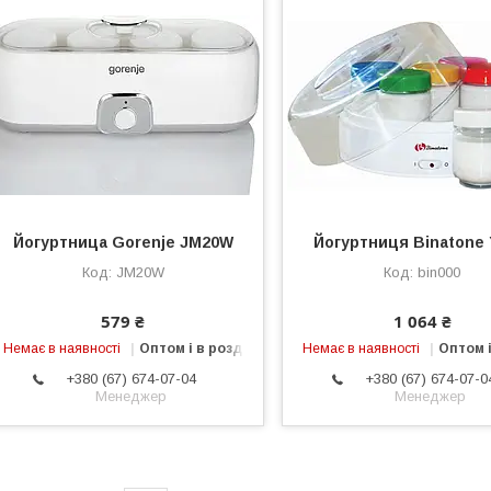
Йогуртница Gorenje JM20W
Йогуртниця Binatone
JM20W
bin000
579 ₴
1 064 ₴
Немає в наявності
Оптом і в роздріб
Немає в наявності
Оптом і
+380 (67) 674-07-04
+380 (67) 674-07-0
Менеджер
Менеджер