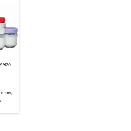
 YM70
 в роздріб
4