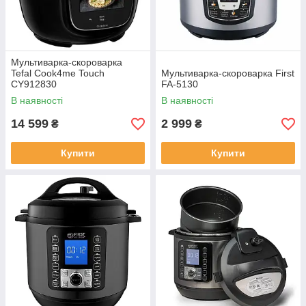
Мультиварка-скороварка
Tefal Cook4me Touch
Мультиварка-скороварка First
CY912830
FA-5130
В наявності
В наявності
14 599
2 999
₴
₴
Купити
Купити