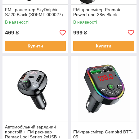
FM-трансмітер SkyDolphin
FM-трансмітер Promate
SZ20 Black (SDFMT-000027)
PowerTune-38w Black
В наявності
В наявності
469
999
₴
₴
Купити
Купити
Автомобільний зарядний
пристрій + FM ресивер
FM-трансмітер Gembird BTT-
Remax Lodi Series 2xUSB +
05