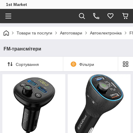
1st Market
Товари та послуги
Автотовари
Автоелектроніка
F
FM-трансмітери
Сортування
0
Фільтри