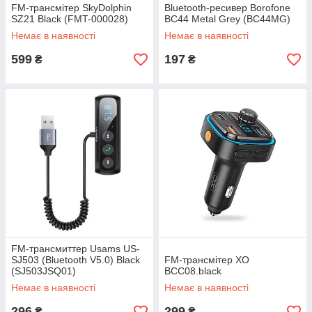
FM-трансмітер SkyDolphin
Bluetooth-ресивер Borofone
SZ21 Black (FMT-000028)
BC44 Metal Grey (BC44MG)
Немає в наявності
Немає в наявності
599
197
₴
₴
FM-трансмиттер Usams US-
SJ503 (Bluetooth V5.0) Black
FM-трансмітер XO
(SJ503JSQ01)
BCC08.black
Немає в наявності
Немає в наявності
296
299
₴
₴