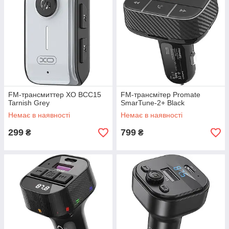
FM-трансмиттер XO BCC15
FM-трансмітер Promate
Tarnish Grey
SmarTune-2+ Black
Немає в наявності
Немає в наявності
299
799
₴
₴