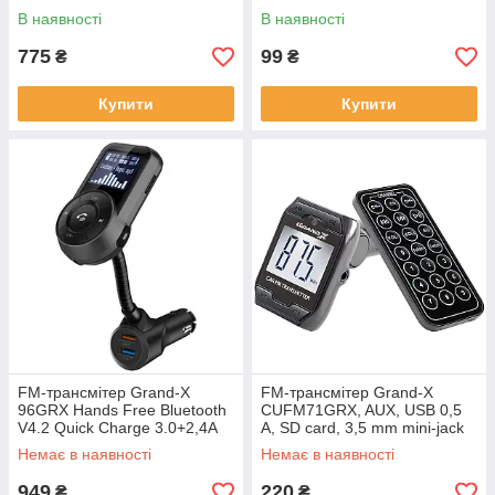
Type-C 54.5W Black
В наявності
В наявності
(RCC331)
775
99
₴
₴
Купити
Купити
FM-трансмітер Grand-X
FM-трансмітер Grand-X
96GRX Hands Free Bluetooth
CUFM71GRX, AUX, USB 0,5
V4.2 Quick Charge 3.0+2,4А
A, SD card, 3,5 mm mini-jack
Немає в наявності
Немає в наявності
949
220
₴
₴