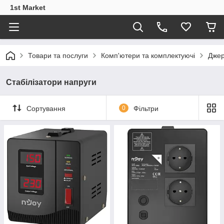
1st Market
Товари та послуги
Комп'ютери та комплектуючі
Джер
Стабілізатори напруги
Сортування
0
Фільтри