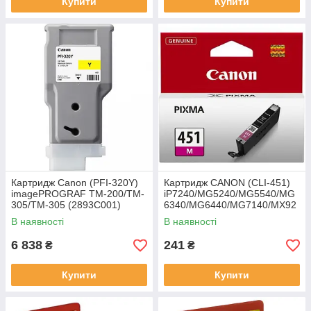
Купити
Купити
Картридж Canon (PFI-320Y)
Картридж CANON (CLI-451)
imagePROGRAF TM-200/TM-
iP7240/MG5240/MG5540/MG
305/TM-305 (2893C001)
6340/MG6440/MG7140/MX92
Yellow
4 (6525B001) Magenta
В наявності
В наявності
6 838
241
₴
₴
Купити
Купити