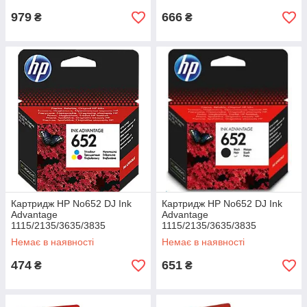
979
666
₴
₴
Картридж HP No652 DJ Ink
Картридж HP No652 DJ Ink
Advantage
Advantage
1115/2135/3635/3835
1115/2135/3635/3835
(F6V24AE) Color
(F6V25AE) Black
Немає в наявності
Немає в наявності
474
651
₴
₴