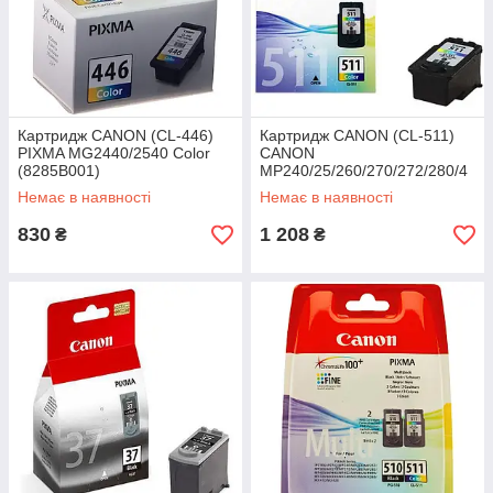
Картридж CANON (CL-446)
Картридж CANON (CL-511)
PIXMA MG2440/2540 Color
CANON
(8285B001)
MP240/25/260/270/272/280/4
95/MX320/330 color
Немає в наявності
Немає в наявності
(2972B007)
830
1 208
₴
₴