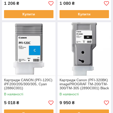
1 206
1 080
₴
₴
Купити
Купити
Картридж CANON (PFI-120C)
Картридж Canon (PFI-320BK)
iPF200/205/300/305, Cyan
imagePROGRAF TM-200/TM-
(2886C001)
300/TM-305 (2890C001) Black
В наявності
В наявності
5 018
9 950
₴
₴