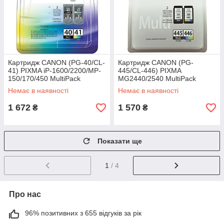
Картридж CANON (PG-40/CL-
Картридж CANON (PG-
41) PIXMA iP-1600/2200/MP-
445/CL-446) PIXMA
150/170/450 MultiPack
MG2440/2540 MultiPack
(0615B043)
(8283B004)
Немає в наявності
Немає в наявності
1 672
1 570
₴
₴
Показати ще
1
/ 4
Про нас
96% позитивних з 655 відгуків за рік