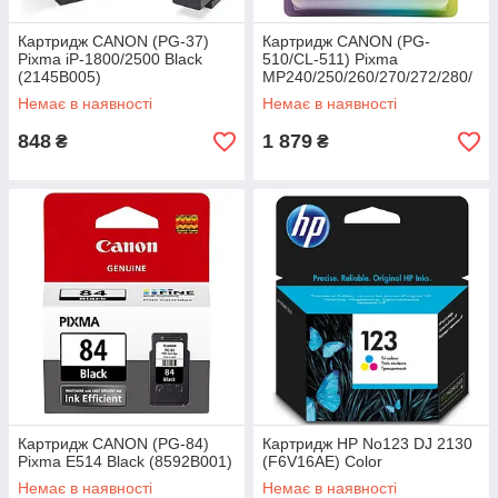
Картридж CANON (PG-37)
Картридж CANON (PG-
Pixma iP-1800/2500 Black
510/CL-511) Pixma
(2145B005)
MP240/250/260/270/272/280/
MX320/330 Multipack
Немає в наявності
Немає в наявності
(2970B010)
848
1 879
₴
₴
Картридж CANON (PG-84)
Картридж HP No123 DJ 2130
Pixma E514 Black (8592B001)
(F6V16AE) Color
Немає в наявності
Немає в наявності