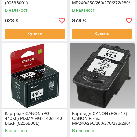
(9059B001)
MP240/250/260/270/272/280/
MX320/330 Black (2970B007)
В наявності
В наявності
623
878
₴
₴
Купити
Купити
Картридж CANON (PG-
Картридж CANON (PG-512)
440XL) PIXMA MG2140/3140
CANON Pixma
Black (5216B001)
MP240/250/260/270/272/280/
490/492/495/MX320/330
В наявності
В наявності
(2969B007)