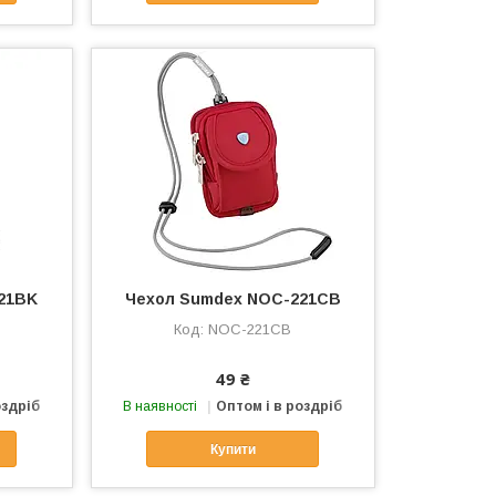
21BK
Чехол Sumdex NOC-221CB
NOC-221CB
49 ₴
оздріб
В наявності
Оптом і в роздріб
Купити