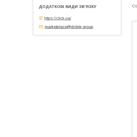
https://click.ua/
marketplace@dclink.group