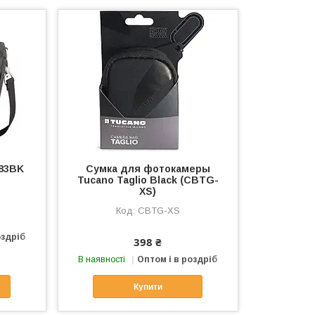
83BK
Сумка для фотокамеры
Tucano Taglio Black (CBTG-
XS)
CBTG-XS
оздріб
398 ₴
В наявності
Оптом і в роздріб
Купити