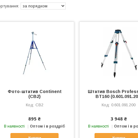
Фото-штатив Continent
Штатив Bosch Profess
(CB2)
BT160 (0.601.091.20
CB2
0.601.091.200
895 ₴
3 948 ₴
В наявності
Оптом і в роздріб
В наявності
Оптом і в р