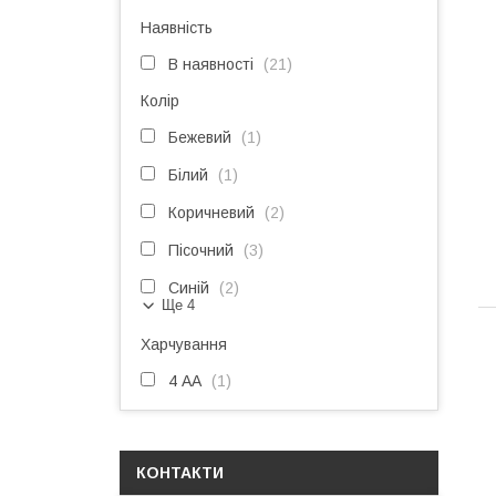
Наявність
В наявності
21
Колір
Бежевий
1
Білий
1
Коричневий
2
Пісочний
3
Синій
2
Ще 4
Харчування
4 АА
1
КОНТАКТИ