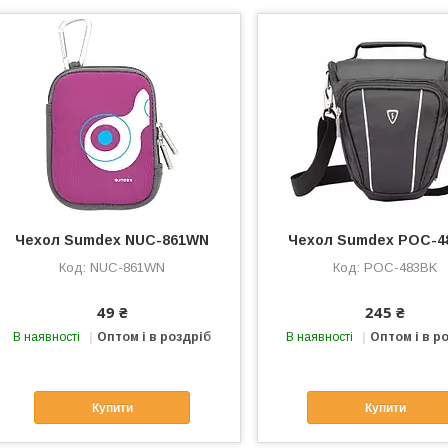
Чехол Sumdex NUC-861WN
Чехол Sumdex POC-4
NUC-861WN
POC-483BK
49 ₴
245 ₴
В наявності
Оптом і в роздріб
В наявності
Оптом і в р
Купити
Купити