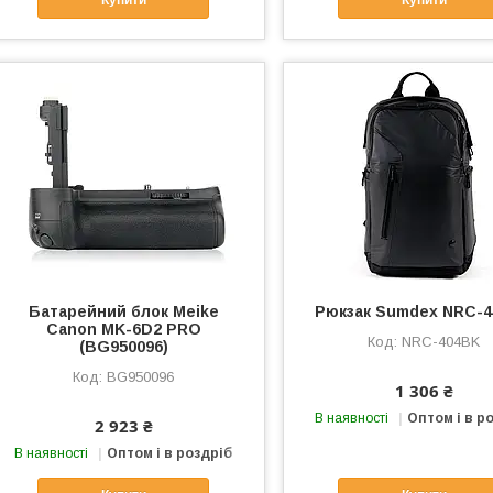
Купити
Купити
Батарейний блок Meike
Рюкзак Sumdex NRC-
Canon MK-6D2 PRO
NRC-404BK
(BG950096)
BG950096
1 306 ₴
В наявності
Оптом і в р
2 923 ₴
В наявності
Оптом і в роздріб