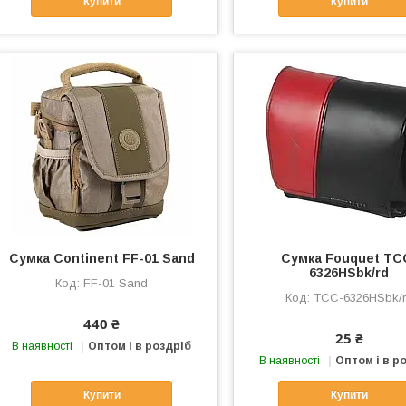
Купити
Купити
Сумка Continent FF-01 Sand
Сумка Fouquet TC
6326HSbk/rd
FF-01 Sand
TCC-6326HSbk/
440 ₴
25 ₴
В наявності
Оптом і в роздріб
В наявності
Оптом і в р
Купити
Купити