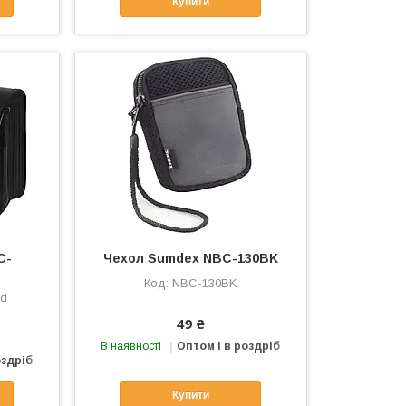
Купити
C-
Чехол Sumdex NBC-130BK
NBC-130BK
rd
49 ₴
В наявності
Оптом і в роздріб
оздріб
Купити