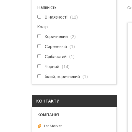
Наявність
В наявності
12
Колір
Коричневий
2
Сиреневый
1
Сріблястий
1
Чорний
14
білий, коричневий
1
КОНТАКТИ
1st Market