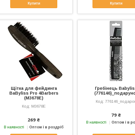
Купити
Купити
Щітка для фейдинга
Гребінець Babyli
BaByliss Pro 4Barbers
(776146)_подарун
(M3678E)
776146_подаро
M3678E
79 ₴
269 ₴
В наявності
Оптом і в р
В наявності
Оптом і в роздріб