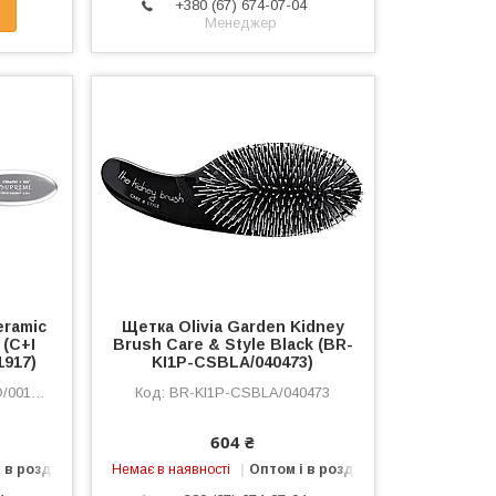
+380 (67) 674-07-04
Менеджер
eramic
Щетка Olivia Garden Kidney
 (C+I
Brush Care & Style Black (BR-
917)
KI1P-CSBLA/040473)
1917
BR-KI1P-CSBLA/040473
604 ₴
 в роздріб
Немає в наявності
Оптом і в роздріб