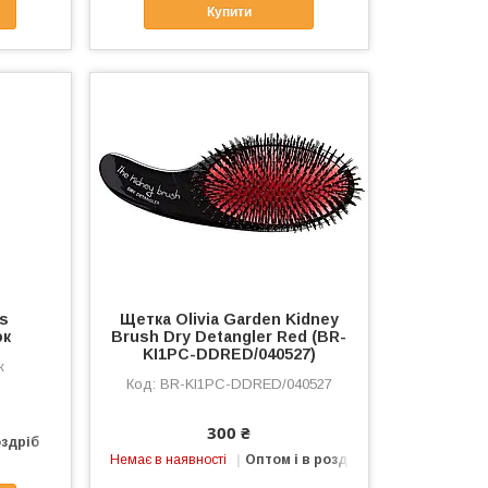
Купити
ss
Щетка Olivia Garden Kidney
ок
Brush Dry Detangler Red (BR-
KI1PC-DDRED/040527)
к
BR-KI1PC-DDRED/040527
300 ₴
оздріб
Немає в наявності
Оптом і в роздріб