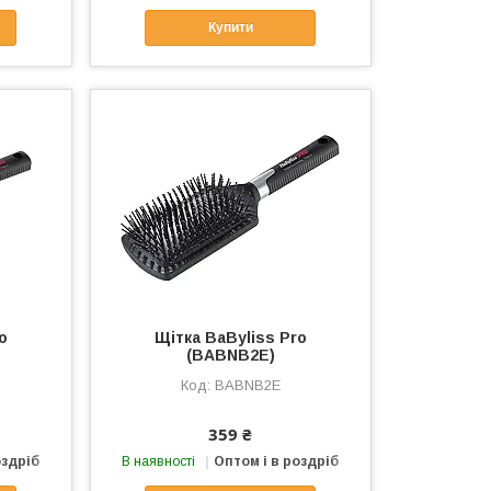
Купити
o
Щітка BaByliss Pro
(BABNB2E)
BABNB2E
359 ₴
оздріб
В наявності
Оптом і в роздріб