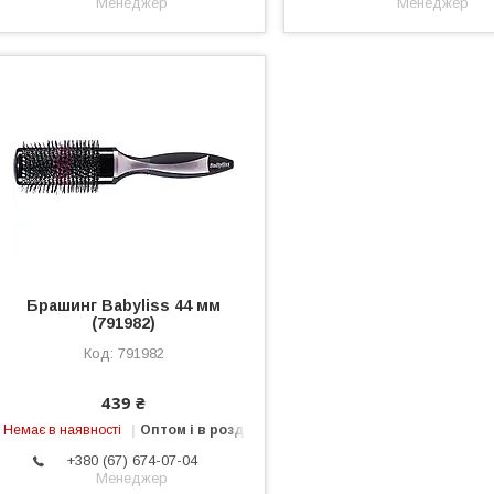
Менеджер
Менеджер
Брашинг Babyliss 44 мм
(791982)
791982
439 ₴
Немає в наявності
Оптом і в роздріб
+380 (67) 674-07-04
Менеджер