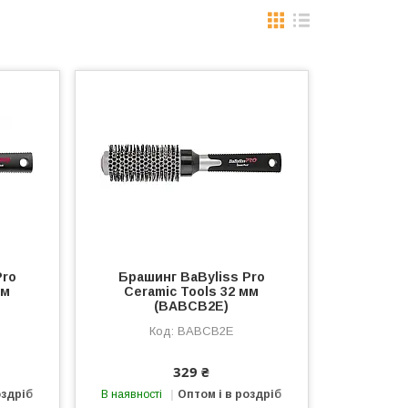
Pro
Брашинг BaByliss Pro
мм
Ceramic Tools 32 мм
(BABCB2E)
BABCB2E
329 ₴
оздріб
В наявності
Оптом і в роздріб