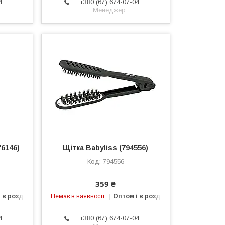
4
+380 (67) 674-07-04
Менеджер
76146)
Щітка Babyliss (794556)
794556
359 ₴
 в роздріб
Немає в наявності
Оптом і в роздріб
4
+380 (67) 674-07-04