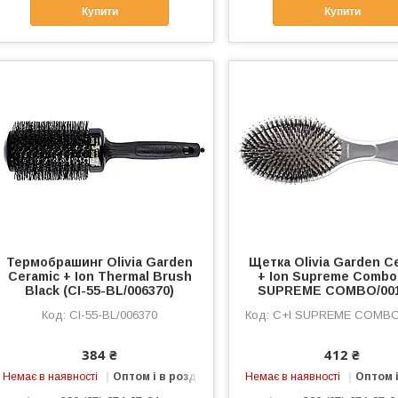
Купити
Купити
Термобрашинг Olivia Garden
Щетка Olivia Garden C
Ceramic + Ion Thermal Brush
+ Ion Supreme Combo
Black (CI-55-BL/006370)
SUPREME COMBO/001
CI-55-BL/006370
C+I SUPREME COMBO/00
384 ₴
412 ₴
Немає в наявності
Оптом і в роздріб
Немає в наявності
Оптом і