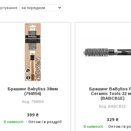
Брашинг Babyliss 38мм
Брашинг BaByliss 
(794554)
Ceramic Tools 22 
(BABCB1E)
794554
BABCB1E
399 ₴
329 ₴
В наявності
Оптом і в роздріб
В наявності
Оптом і в р