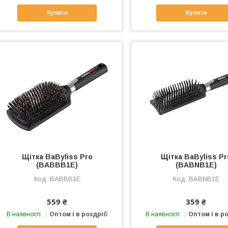
Купити
Купити
Щітка BaByliss Pro
Щітка BaByliss Pr
(BABBB1E)
(BABNB1E)
BABBB1E
BABNB1E
559 ₴
359 ₴
В наявності
Оптом і в роздріб
В наявності
Оптом і в р