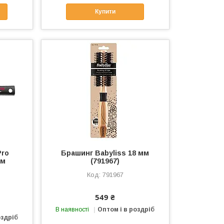
Купити
Pro
Брашинг Babyliss 18 мм
мм
(791967)
791967
549 ₴
В наявності
Оптом і в роздріб
оздріб