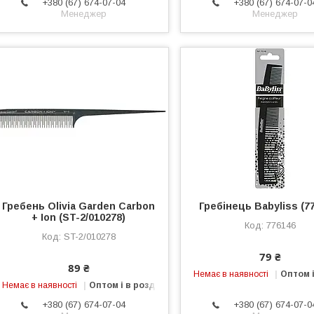
+380 (67) 674-07-04
+380 (67) 674-07-0
Менеджер
Менеджер
Гребень Olivia Garden Carbon
Гребінець Babyliss (7
+ Ion (ST-2/010278)
776146
ST-2/010278
79 ₴
89 ₴
Немає в наявності
Оптом і
Немає в наявності
Оптом і в роздріб
+380 (67) 674-07-04
+380 (67) 674-07-0