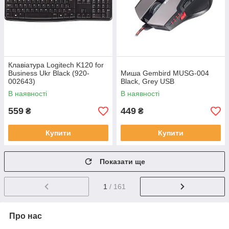
Клавіатура Logitech K120 for
Business Ukr Black (920-
Миша Gembird MUSG-004
002643)
Black, Grey USB
В наявності
В наявності
559
449
₴
₴
Купити
Купити
Показати ще
1
/ 161
Про нас