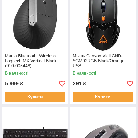
Миша Bluetooth+Wireless
Мышь Canyon Vigil CND-
Logitech MX Vertical Black
SGM02RGB Black/Orange
(910-005448)
USB
В наявності
В наявності
5 999
291
₴
₴
Купити
Купити