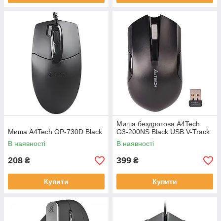
Миша бездротова A4Tech
Миша A4Tech OP-730D Black
G3-200NS Black USB V-Track
В наявності
В наявності
208
399
₴
₴
Купити
Купити