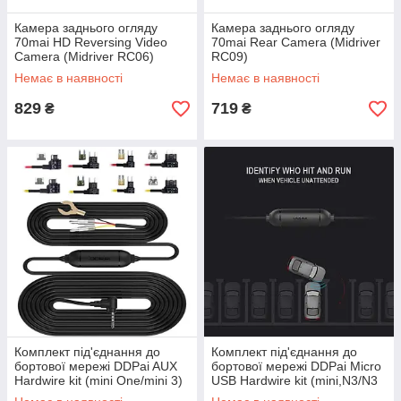
Камера заднього огляду
Камера заднього огляду
70mai HD Reversing Video
70mai Rear Camera (Midriver
Camera (Midriver RC06)
RC09)
Немає в наявності
Немає в наявності
829
719
₴
₴
Комплект під'єднання до
Комплект під'єднання до
бортової мережі DDPai AUX
бортової мережі DDPai Micro
Hardwire kit (mini One/mini 3)
USB Hardwire kit (mini,N3/N3
GPS)