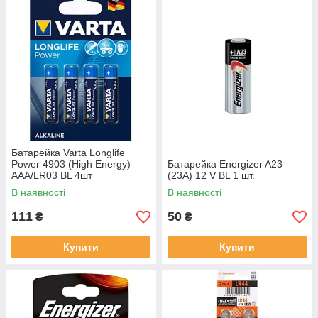
Батарейка Varta Longlife
Power 4903 (High Energy)
Батарейка Energizer A23
AAA/LR03 BL 4шт
(23A) 12 V BL 1 шт.
В наявності
В наявності
111
50
₴
₴
Купити
Купити