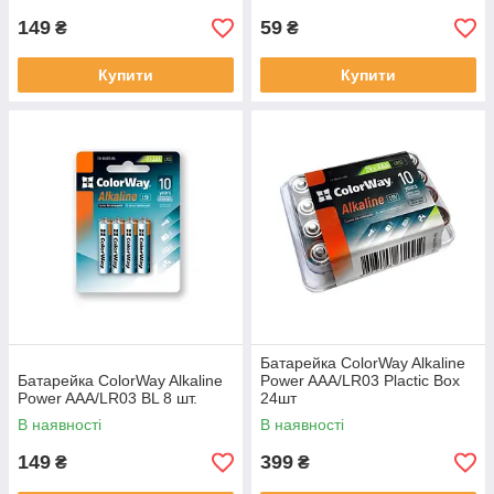
149
59
₴
₴
Купити
Купити
Батарейка ColorWay Alkaline
Батарейка ColorWay Alkaline
Power AAA/LR03 Plactic Box
Power AAA/LR03 BL 8 шт.
24шт
В наявності
В наявності
149
399
₴
₴