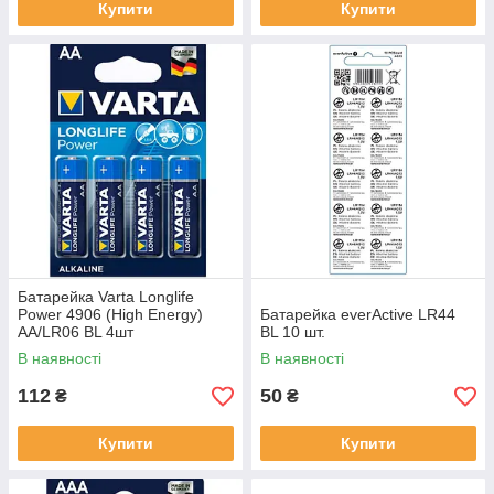
Купити
Купити
Батарейка Varta Longlife
Power 4906 (High Energy)
Батарейка everActive LR44
AA/LR06 BL 4шт
BL 10 шт.
В наявності
В наявності
112
50
₴
₴
Купити
Купити