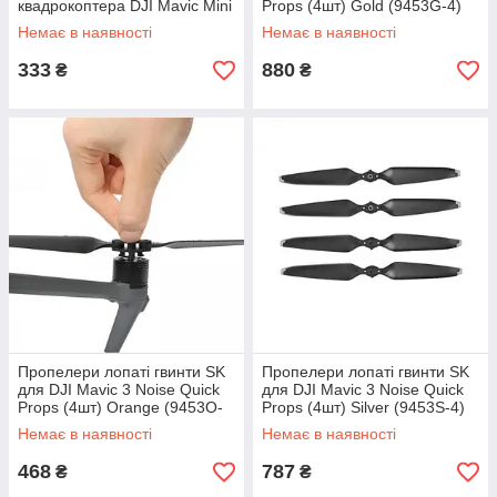
квадрокоптера DJI Mavic Mini
Props (4шт) Gold (9453G-4)
2/Mini 3/Air 2/Air 2S 0.3m
Немає в наявності
Немає в наявності
Black
333
880
₴
₴
Пропелери лопаті гвинти SK
Пропелери лопаті гвинти SK
для DJI Mavic 3 Noise Quick
для DJI Mavic 3 Noise Quick
Props (4шт) Orange (9453O-
Props (4шт) Silver (9453S-4)
4)
Немає в наявності
Немає в наявності
468
787
₴
₴