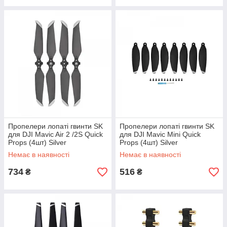
Пропелери лопаті гвинти SK
Пропелери лопаті гвинти SK
для DJI Mavic Air 2 /2S Quick
для DJI Mavic Mini Quick
Props (4шт) Silver
Props (4шт) Silver
(4001039590186S)
(1005002954601448S)
Немає в наявності
Немає в наявності
734
516
₴
₴