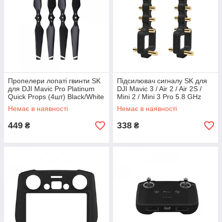
Пропелери лопаті гвинти SK
Підсилювач сигналу SK для
для DJI Mavic Pro Platinum
DJI Mavic 3 / Air 2 / Air 2S /
Quick Props (4шт) Black/White
Mini 2 / Mini 3 Pro 5.8 GHz
(32861866063BW)
Yagi Sunnylife Black copper
Немає в наявності
Немає в наявності
449
338
₴
₴