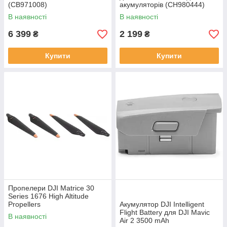
(CB971008)
акумуляторів (CH980444)
В наявності
В наявності
6 399
2 199
₴
₴
Купити
Купити
Пропелери DJI Matrice 30
Series 1676 High Altitude
Propellers
Акумулятор DJI Intelligent
(CP.EN.00000380.01)
Flight Battery для DJI Mavic
В наявності
Air 2 3500 mAh