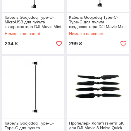
Кабель Goojodoq Type-C-
Кабель Goojodoq Type-C-
MicroUSB для пульта
Type-C для пульта
квадрокоптера DJI Mavic Mini
квадрокоптера DJI Mavic Mini
2 3 Air 2 2S 0.30m Black
2/Mini 3/Air 2/Air 2S 0.15m
Немає в наявності
Немає в наявності
Black
234
299
₴
₴
Кабель Goojodoq Type-C-
Пропелери лопаті гвинти SK
Type-C для пульта
для DJI Mavic 3 Noise Quick