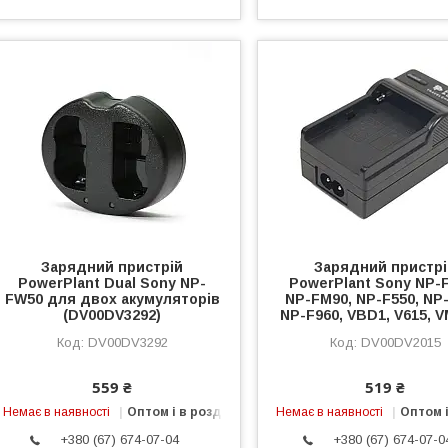
Зарядний пристрій
Зарядний пристр
PowerPlant Dual Sony NP-
PowerPlant Sony NP-
FW50 для двох акумуляторів
NP-FM90, NP-F550, NP-
(DV00DV3292)
NP-F960, VBD1, V615, 
DV00DV3292
DV00DV2015
559 ₴
519 ₴
Немає в наявності
Оптом і в роздріб
Немає в наявності
Оптом і
+380 (67) 674-07-04
+380 (67) 674-07-0