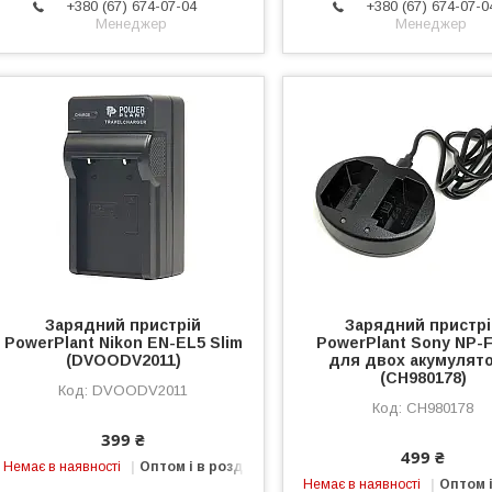
+380 (67) 674-07-04
+380 (67) 674-07-0
Менеджер
Менеджер
Зарядний пристрій
Зарядний пристр
PowerPlant Nikon EN-EL5 Slim
PowerPlant Sony NP-
(DVOODV2011)
для двох акумулято
(CH980178)
DVOODV2011
CH980178
399 ₴
499 ₴
Немає в наявності
Оптом і в роздріб
Немає в наявності
Оптом і