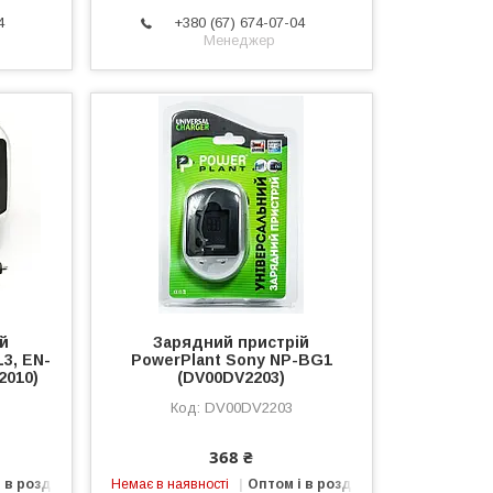
4
+380 (67) 674-07-04
Менеджер
ій
Зарядний пристрій
3, EN-
PowerPlant Sony NP-BG1
2010)
(DV00DV2203)
DV00DV2203
368 ₴
 в роздріб
Немає в наявності
Оптом і в роздріб