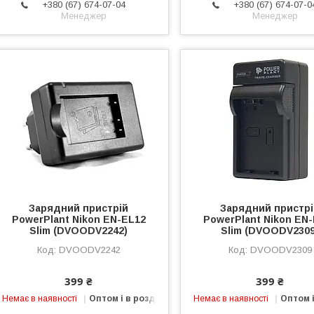
+380 (67) 674-07-04
+380 (67) 674-07-0
Менеджер
Менеджер
Зарядний пристрій
Зарядний пристр
PowerPlant Nikon EN-EL12
PowerPlant Nikon EN
Slim (DVOODV2242)
Slim (DVOODV2309
DVOODV2242
DVOODV2309
399 ₴
399 ₴
Немає в наявності
Оптом і в роздріб
Немає в наявності
Оптом і