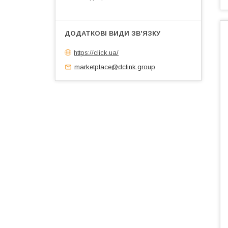
https://click.ua/
marketplace@dclink.group