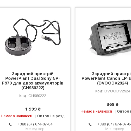
Зарядний пристрій
Зарядний пристр
PowerPlant Dual Sony NP-
PowerPlant Canon LP-E
F970 для двох акумуляторів
(DVOODV2924)
(CH980222)
DVOODV2924
CH980222
368 ₴
1 999 ₴
Немає в наявності
Оптом і
Немає в наявності
Оптом і в роздріб
+380 (67) 674-07-04
+380 (67) 674-07-0
Менеджер
Менеджер