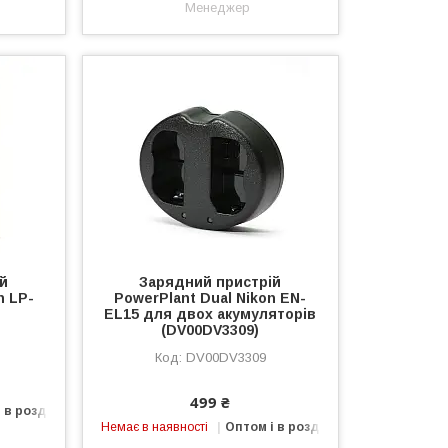
Менеджер
ій
Зарядний пристрій
n LP-
PowerPlant Dual Nikon EN-
)
EL15 для двох акумуляторів
(DV00DV3309)
DV00DV3309
499 ₴
 в роздріб
Немає в наявності
Оптом і в роздріб