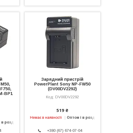
ій
Зарядний пристрій
FM50,
PowerPlant Sony NP-FW50
F750,
(DV00DV2292)
VM-BP1
DV00DV2292
519 ₴
Немає в наявності
Оптом і в роздріб
 в роздріб
4
+380 (67) 674-07-04