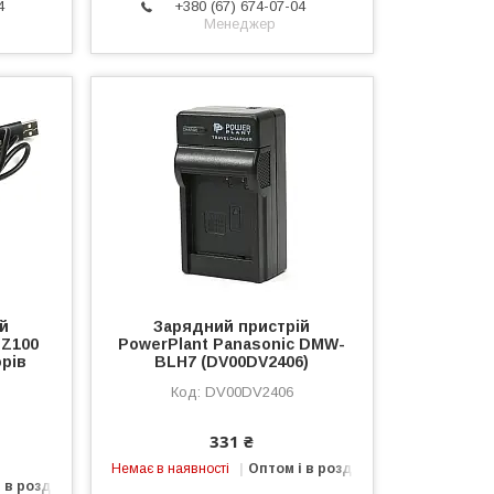
4
+380 (67) 674-07-04
Менеджер
ій
Зарядний пристрій
FZ100
PowerPlant Panasonic DMW-
рів
BLH7 (DV00DV2406)
DV00DV2406
331 ₴
Немає в наявності
Оптом і в роздріб
 в роздріб