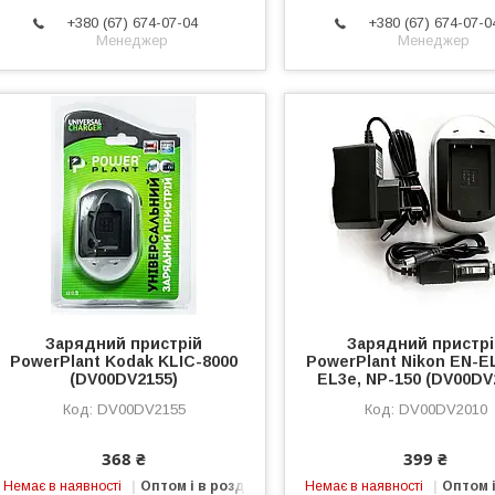
+380 (67) 674-07-04
+380 (67) 674-07-0
Менеджер
Менеджер
Зарядний пристрій
Зарядний пристр
PowerPlant Kodak KLIC-8000
PowerPlant Nikon EN-EL
(DV00DV2155)
EL3e, NP-150 (DV00DV
DV00DV2155
DV00DV2010
368 ₴
399 ₴
Немає в наявності
Оптом і в роздріб
Немає в наявності
Оптом і