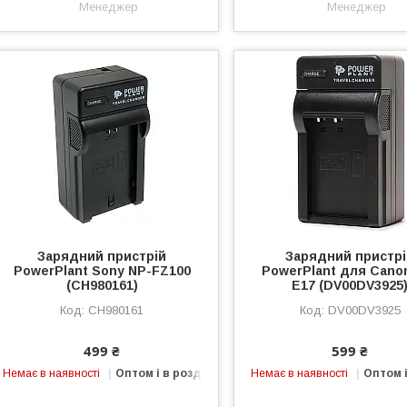
Менеджер
Менеджер
Зарядний пристрій
Зарядний пристр
PowerPlant Sony NP-FZ100
PowerPlant для Cano
(CH980161)
E17 (DV00DV3925
CH980161
DV00DV3925
499 ₴
599 ₴
Немає в наявності
Оптом і в роздріб
Немає в наявності
Оптом і