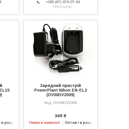
4
+380 (67) 674-07-04
Менеджер
ій
Зарядний пристрій
-EL15
PowerPlant Nikon EN-EL2
)
(DV00DV2009)
DV00DV2009
349 ₴
 в роздріб
Немає в наявності
Оптом і в роздріб