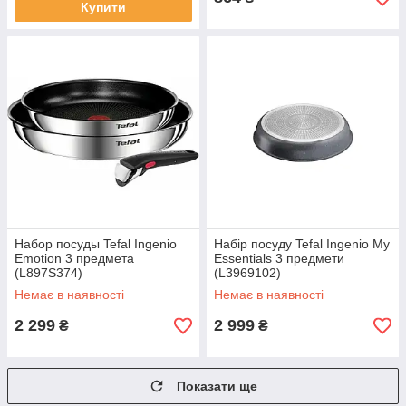
Купити
Набор посуды Tefal Ingenio
Набір посуду Tefal Ingenio My
Emotion 3 предмета
Essentials 3 предмети
(L897S374)
(L3969102)
Немає в наявності
Немає в наявності
2 299
2 999
₴
₴
Показати ще