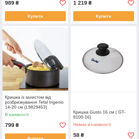
989
1 219
₴
₴
Купити
Купити
Кришка із захистом від
розбризкування Tefal Ingenio
14-20 см (L9829453)
Кришка Gusto 16 см ( GT-
В наявності
8100-16)
799
Немає в наявності
₴
58
₴
Купити