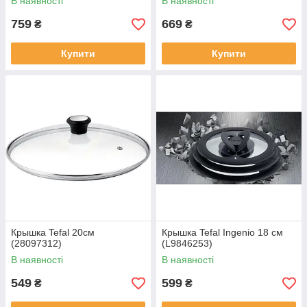
В наявності
В наявності
759
669
₴
₴
Купити
Купити
Крышка Tefal 20см
Крышка Tefal Ingenio 18 см
(28097312)
(L9846253)
В наявності
В наявності
549
599
₴
₴