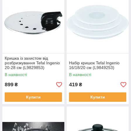
Кришка із захистом від
розбризкування Tefal Ingenio
Набір кришок Tefal Ingenio
20-28 см (L9829853)
16/18/20 см (L9849253)
В наявності
В наявності
899
419
₴
₴
Купити
Купити