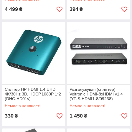
4 499
394
₴
₴
Сплітер HP HDMI 1.4 UHD
Розгалужувач (спліттер)
4K/30Hz 3D, HDCP,1080P 1*2
Voltronic HDMI-8xHDMI v1.4
(DHC-HD01v)
(YT-S-HDMI1-8/09238)
Немає в наявності
Немає в наявності
330
1 450
₴
₴