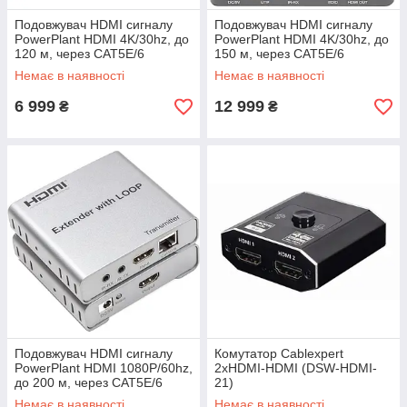
Подовжувач HDMI сигналу
Подовжувач HDMI сигналу
PowerPlant HDMI 4K/30hz, до
PowerPlant HDMI 4K/30hz, до
120 м, через CAT5E/6
150 м, через CAT5E/6
(HDES120-KVM) (CA912933)
(HDES150-KVM) (CA912957)
Немає в наявності
Немає в наявності
6 999
12 999
₴
₴
Подовжувач HDMI сигналу
Комутатор Cablexpert
PowerPlant HDMI 1080P/60hz,
2xHDMI-HDMI (DSW-HDMI-
до 200 м, через CAT5E/6
21)
(HDES200-KVM) (CA912964)
Немає в наявності
Немає в наявності