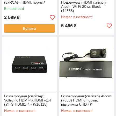
(3xRCA) - HDMI, черный
Подовжувач HDMI сигналу
Atcom Wi-Fi 20 м, Black
В наявності
(14888)
2 599
Немає в наявності
₴
5 466
₴
Купити
Розгалужувач (спліттер)
Розгалужувач (сплітер) Atcom
Voltronic HDMI-4xHDMI v1.4
(7688) HDMI 8 портів,
(YT-S-HDMI1-4-4K/16115)
підтримка UHD 4K
Немає в наявності
Немає в наявності