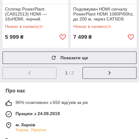
Сплітер PowerPlant
Подовжувач HDMI сигналу
(CA912513) HDMI —
PowerPlant HDMI 1080P/60hz,
16xHDMI, чорний
до 200 м, через CAT5E/6
(HDES200-KVM) (CA912940)
Немає в наявності
Немає в наявності
5 999
7 499
₴
₴
Показати ще
1
/ 2
Про нас
96% позитивних з 650 відгуків за рік
Працює з 24.09.2019
м. Харків
Харків, Україна