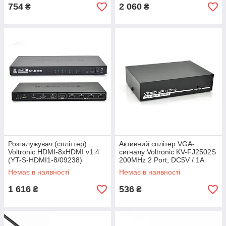
754
2 060
₴
₴
Розгалужувач (спліттер)
Активний сплітер VGA-
Voltronic HDMI-8xHDMI v1.4
сигналу Voltronic KV-FJ2502S
(YT-S-HDMI1-8/09238)
200MHz 2 Port, DC5V / 1A
(VGA2002/03357)
Немає в наявності
Немає в наявності
1 616
536
₴
₴