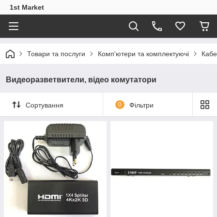
1st Market
Товари та послуги
Комп'ютери та комплектуючі
Кабе
Видеоразветвители, відео комутатори
Сортування
0
Фільтри