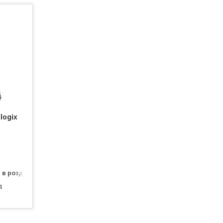
logix
 в роздріб
4