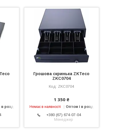
Teco
Грошова скринька ZKTeco
ZKC0704
ZKC0704
1 350 ₴
 в роздріб
Немає в наявності
Оптом і в роздріб
4
+380 (67) 674-07-04
Менеджер