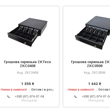
Грошова скринька ZKTeco
Грошова скринька ZK
ZKC0408
ZKC0508
ZKC0408
ZKC0508
1 350 ₴
1 442 ₴
Немає в наявності
Оптом і в роздріб
Немає в наявності
Оптом і
+380 (67) 674-07-04
+380 (67) 674-07-0
Менеджер
Менеджер