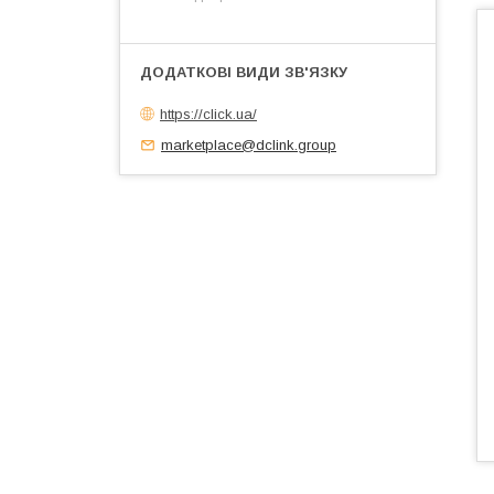
https://click.ua/
marketplace@dclink.group