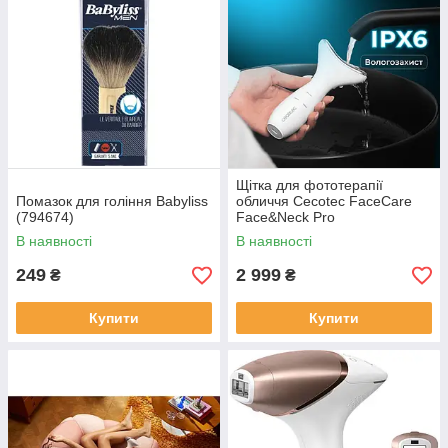
Щітка для фототерапії
Помазок для гоління Babyliss
обличчя Cecotec FaceCare
(794674)
Face&Neck Pro
(A01_EU01_116294)
В наявності
В наявності
249
2 999
₴
₴
Купити
Купити