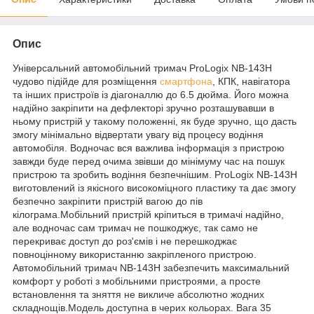
Опис
Універсальний автомобільний тримач ProLogix NB-143H
чудово підійде для розміщення
смартфона
, КПК, навігатора
та інших пристроїв із діагоналлю до 6.5 дюйма. Його можна
надійно закріпити на дефлекторі зручно розташувавши в
ньому пристрій у такому положенні, як буде зручно, що дасть
змогу мінімально відвертати увагу від процесу водіння
автомобіля. Водночас вся важлива інформація з пристрою
завжди буде перед очима звівши до мінімуму час на пошук
пристрою та зробить водіння безпечнішим. ProLogix NB-143H
виготовлений із якісного високоміцного пластику та дає змогу
безпечно закріпити пристрій вагою до пів
кілограма.Мобільний пристрій кріпиться в тримачі надійно,
але водночас сам тримач не пошкоджує, так само не
перекриває доступ до роз'ємів і не перешкоджає
повноцінному використанню закріпленого пристрою.
Автомобільний тримач NB-143H забезпечить максимальний
комфорт у роботі з мобільними пристроями, а просте
встановлення та зняття не викличе абсолютно жодних
складнощів.Модель доступна в черих кольорах. Вага 35