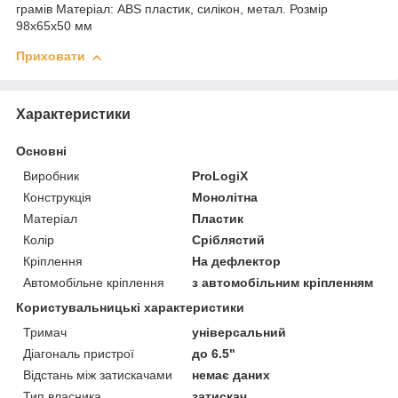
грамів Матеріал: ABS пластик, силікон, метал. Розмір
98х65х50 мм
Приховати
Характеристики
Основні
Виробник
ProLogiX
Конструкція
Монолітна
Матеріал
Пластик
Колір
Сріблястий
Кріплення
На дефлектор
Автомобільне кріплення
з автомобільним кріпленням
Користувальницькі характеристики
Тримач
універсальний
Діагональ пристрої
до 6.5"
Відстань між затискачами
немає даних
Тип власника
затискач