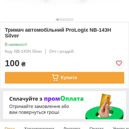
Тримач автомобільний ProLogix NB-143H
Silver
В наявності
Код: NB-143H Silver
Опт і роздріб
100
₴
Купити
Опис
Характеристики
Доставка
Оплата
Умови п