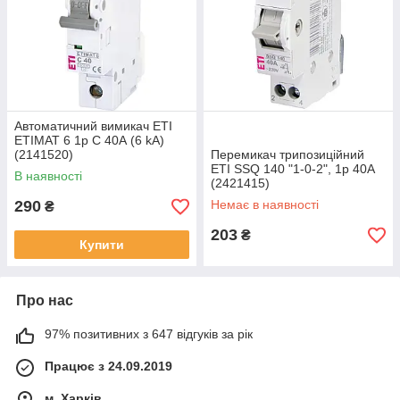
Автоматичний вимикач ETI
ETIMAT 6 1p С 40А (6 kA)
(2141520)
Перемикач трипозиційний
ETI SSQ 140 "1-0-2", 1p 40A
В наявності
(2421415)
290
Немає в наявності
₴
203
₴
Купити
Про нас
97% позитивних з 647 відгуків за рік
Працює з 24.09.2019
м. Харків