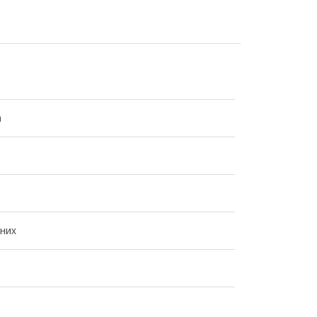
m
них