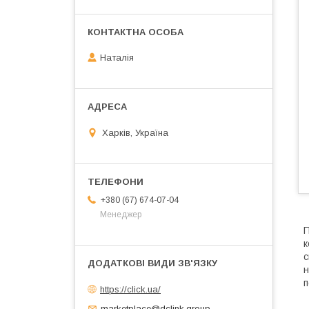
Наталія
Харків, Україна
+380 (67) 674-07-04
Менеджер
П
к
с
н
п
https://click.ua/
marketplace@dclink.group