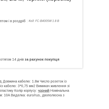
птом і в роздріб
Код:
FC-B4005W 1.8 B
ротягом 14 днів
за рахунок покупця
д Довжина кабелю: 1.8м Число розеток із
із кабелю: 3*0,75 мм2 Вимикач живлення зі
пластику Колір корпусу:
чорний
Номінальна
м: 10А Виделка: euro/rus, двополюсна з