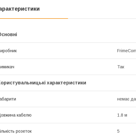
арактеристики
Основні
иробник
FrimeCo
имикач
Так
Користувальницькі характеристики
абарити
немає да
овжина кабелю
1.8 м
ількість розеток
5