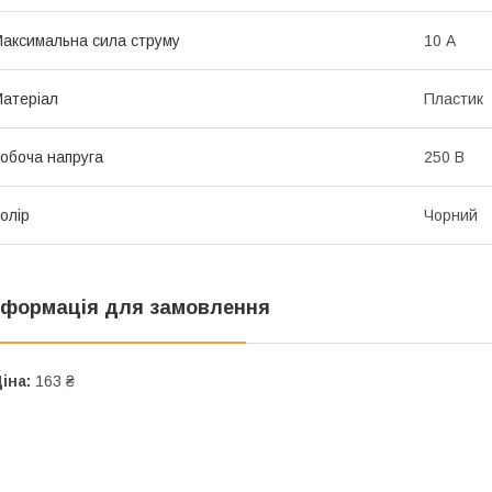
аксимальна сила струму
10 А
атеріал
Пластик
обоча напруга
250 В
олір
Чорний
нформація для замовлення
іна:
163 ₴