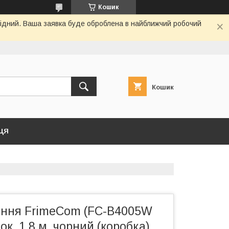
Кошик
ихідний. Ваша заявка буде оброблена в найближчий робочий
Кошик
ЦЯ
ення FrimeCom (FC-B4005W
ток, 1.8 м, чорний (коробка)