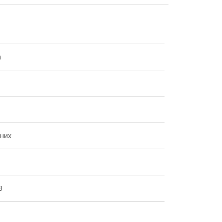
m
них
B