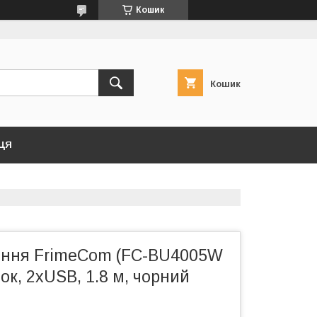
Кошик
Кошик
ЦЯ
ення FrimeCom (FC-BU4005W
ток, 2хUSB, 1.8 м, чорний