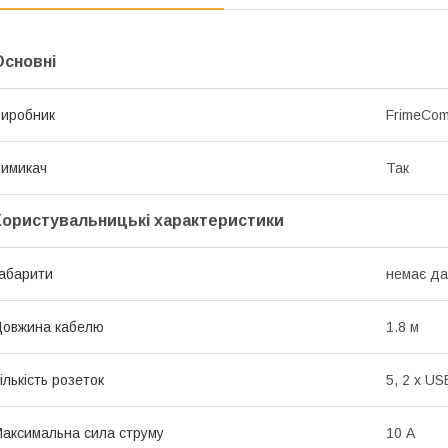
Основні
иробник
FrimeCo
имикач
Так
Користувальницькі характеристики
абарити
немає да
овжина кабелю
1.8 м
ількість розеток
5, 2 х US
аксимальна сила струму
10 А