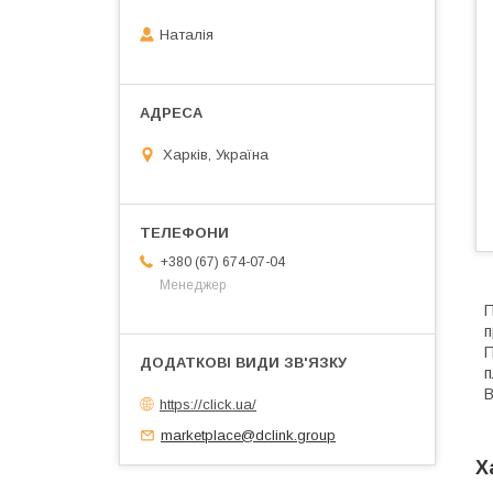
Наталія
Харків, Україна
+380 (67) 674-07-04
Менеджер
П
п
П
п
В
https://click.ua/
marketplace@dclink.group
Х