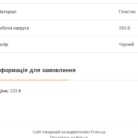
атеріал
Пластик
обоча напруга
250 В
олір
Чорний
нформація для замовлення
іна:
233 ₴
Сайт створений на маркетплейсі
Prom.ua
Продавець на Bigl.ua