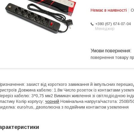
Немає в наявності
О
+380 (67) 674-07-04
Менеджер
повернення товару п
ризначення: захист від короткого замикання й імпульсних перешк
ристроїв Довжина кабелю: 1.8м Число розеток із контактами уземле
ереріз кабелю: 3*0,75 мм2 Вимикач живлення зі світлодіодною інди
ластику Колір корпусу:
чорний
Номінальна напруга/частота: 250В/5
иделка: euro/rus, двополюсна з подвійним контактом уземлення
арактеристики