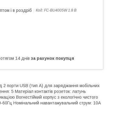
птом і в роздріб
Код:
FC-BU4005W 1.8 B
ротягом 14 днів
за рахунок покупця
од 2 порти USB (тип А) для заряджання мобільних
ння: 5 Матеріал контактів розеток: латунь
кацією Вогнестійкий корпус з екологічно чистого
0-60Гц Номінальний навантажувальний струм: 10А