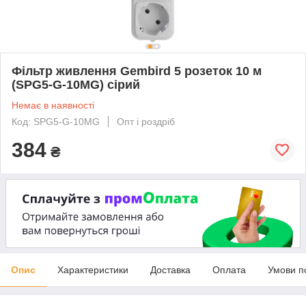
Фільтр живлення Gembird 5 розеток 10 м
(SPG5-G-10MG) сірий
Немає в наявності
Код: SPG5-G-10MG
Опт і роздріб
384
₴
Опис
Характеристики
Доставка
Оплата
Умови п