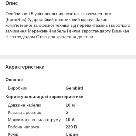
Опис
Особливості 5 універсальних розеток із заземленням
(Euro/Rus) Ударостійкий пластиковий корпус Захист
комп'ютерної та офісної техніки від перевантажень і короткого
замикання Мережевий кабель і вилка євростандарту Вимикач
зі світлодіодом Отвір для кріплення до стіни
Характеристики
Основні
Виробник
Gembird
Користувальницькі характеристики
Довжина кабелю
10 м
Кількість розеток
5
Максимальна сила струму
10 А
Робоча напруга
220 В
Колір
Сірий