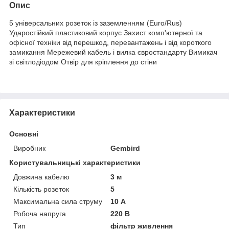
Опис
5 універсальних розеток із заземленням (Euro/Rus)
Ударостійкий пластиковий корпус Захист комп'ютерної та
офісної техніки від перешкод, перевантажень і від короткого
замикання Мережевий кабель і вилка євростандарту Вимикач
зі світлодіодом Отвір для кріплення до стіни
Характеристики
Основні
Виробник
Gembird
Користувальницькі характеристики
Довжина кабелю
3 м
Кількість розеток
5
Максимальна сила струму
10 А
Робоча напруга
220 В
Тип
фільтр живлення