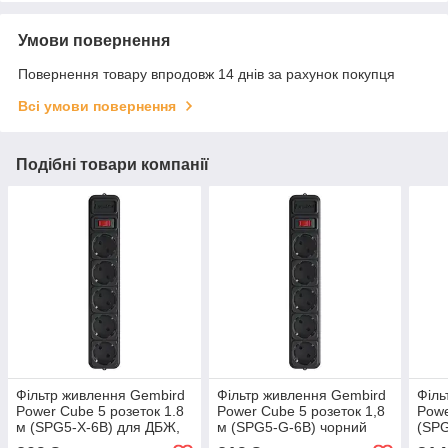
Умови повернення
Повернення товару впродовж 14 днів за рахунок покупця
Всі умови повернення
Подібні товари компанії
Фільтр живлення Gembird
Фільтр живлення Gembird
Філь
Power Cube 5 розеток 1.8
Power Cube 5 розеток 1,8
Powe
м (SPG5-X-6B) для ДБЖ,
м (SPG5-G-6B) чорний
(SPG
чорний