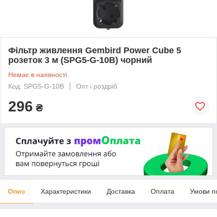
Фільтр живлення Gembird Power Cube 5
розеток 3 м (SPG5-G-10B) чорний
Немає в наявності
Код: SPG5-G-10B
Опт і роздріб
296
₴
Опис
Характеристики
Доставка
Оплата
Умови п