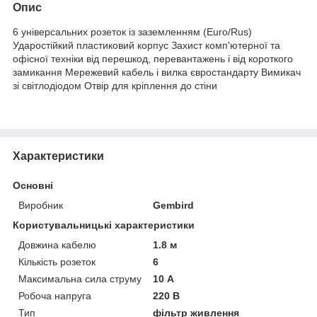
Опис
6 універсальних розеток із заземленням (Euro/Rus)
Ударостійкий пластиковий корпус Захист комп'ютерної та
офісної техніки від перешкод, перевантажень і від короткого
замикання Мережевий кабель і вилка євростандарту Вимикач
зі світлодіодом Отвір для кріплення до стіни
Характеристики
Основні
Виробник
Gembird
Користувальницькі характеристики
Довжина кабелю
1.8 м
Кількість розеток
6
Максимальна сила струму
10 А
Робоча напруга
220 В
Тип
фільтр живлення