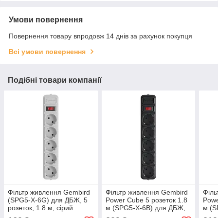
Умови повернення
Повернення товару впродовж 14 днів за рахунок покупця
Всі умови повернення
Подібні товари компанії
Фільтр живлення Gembird
Фільтр живлення Gembird
Філь
(SPG5-X-6G) для ДБЖ, 5
Power Cube 5 розеток 1.8
Powe
розеток, 1.8 м, сірий
м (SPG5-X-6B) для ДБЖ,
м (S
чорний