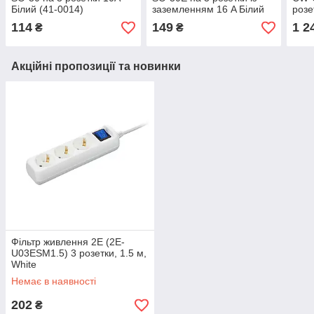
Білий (41-0014)
заземленням 16 A Білий
розе
(41-0021)
C, 2
114
149
1 2
₴
₴
Акційні пропозиції та новинки
Фільтр живлення 2E (2E-
U03ESM1.5) 3 розетки, 1.5 м,
White
Немає в наявності
202
₴