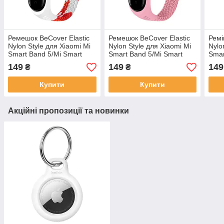
Ремешок BeCover Elastic
Ремешок BeCover Elastic
Ремі
Nylon Style для Xiaomi Mi
Nylon Style для Xiaomi Mi
Nylo
Smart Band 5/Mi Smart
Smart Band 5/Mi Smart
Smar
Band 6 Size L Red/White
Band 6 Size M Pink
Band
149
149
149
₴
₴
(706159)
(706152)
(706
Купити
Купити
Акційні пропозиції та новинки