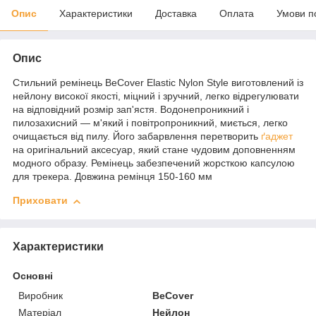
Опис
Характеристики
Доставка
Оплата
Умови п
Опис
Стильний ремінець BeCover Elastic Nylon Style виготовлений із
нейлону високої якості, міцний і зручний, легко відрегулювати
на відповідний розмір зап'ястя. Водонепроникний і
пилозахисний — м'який і повітропроникний, миється, легко
очищається від пилу. Його забарвлення перетворить
ґаджет
на оригінальний аксесуар, який стане чудовим доповненням
модного образу. Ремінець забезпечений жорсткою капсулою
для трекера. Довжина ремінця 150-160 мм
Приховати
Характеристики
Основні
Виробник
BeCover
Матеріал
Нейлон