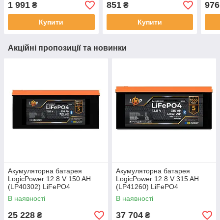
AG
1 991
851
976
₴
₴
Купити
Купити
Акційні пропозиції та новинки
Акумуляторна батарея
Акумуляторна батарея
LogicPower 12.8 V 150 AH
LogicPower 12.8 V 315 AH
(LP40302) LiFePO4
(LP41260) LiFePO4
В наявності
В наявності
25 228
37 704
₴
₴