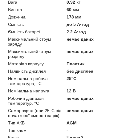
Вага
0.92 кг
Висота
60 мм
Довжина
178 мм
Ємність
до 5 А·год
Ємність батареї
2.2 А·год
Максимальний струм
немає даних
заряду
Максимальний струм
немає даних
розряду
Матеріал корпусу
Пластик
Наявність дисплея
без дисплея
Номінальна робоча
25°C
температура, °C
Номінальна напруга
12 В
Робочий діапазон
немає даних
температур, °C
Саморозряд (при 25°C від
немає даних
початкової ємності за рік)
Тип АКБ
AGM
Тип клем
-
Колір
Чорний