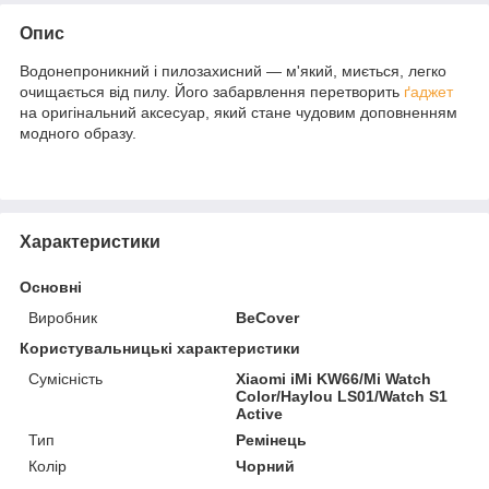
Опис
Водонепроникний і пилозахисний — м'який, миється, легко
очищається від пилу. Його забарвлення перетворить
ґаджет
на оригінальний аксесуар, який стане чудовим доповненням
модного образу.
Характеристики
Основні
Виробник
BeCover
Користувальницькі характеристики
Сумісність
Xiaomi iMi KW66/Mi Watch
Color/Haylou LS01/Watch S1
Active
Тип
Ремінець
Колір
Чорний