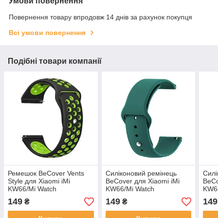
Умови повернення
Повернення товару впродовж 14 днів за рахунок покупця
Всі умови повернення
Подібні товари компанії
Ремешок BeCover Vents
Силіконовий ремінець
Силі
Style для Xiaomi iMi
BeCover для Xiaomi iMi
BeCo
KW66/Mi Watch
KW66/Mi Watch
KW6
Color/Watch S1
Color/Haylou LS01/Watch
Colo
149
149
149
₴
₴
Active/Haylou LS01/LS05
S1 Active Dark-Green
S1 A
Black-Green
(706366)