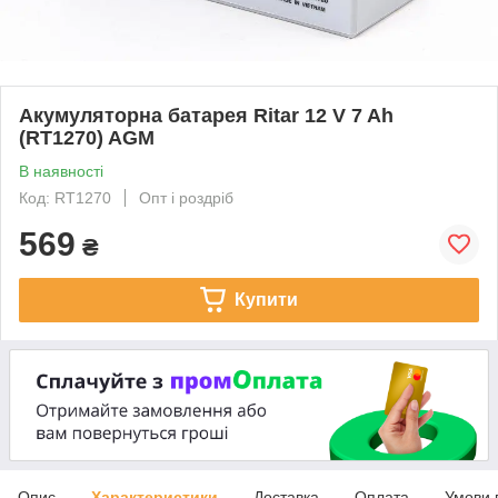
Акумуляторна батарея Ritar 12 V 7 Ah
(RT1270) AGM
В наявності
Код: RT1270
Опт і роздріб
569
₴
Купити
Опис
Характеристики
Доставка
Оплата
Умови 