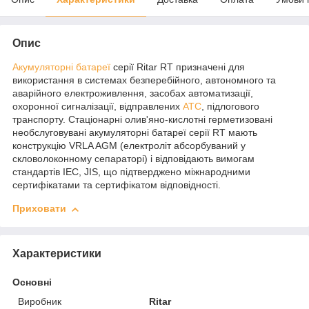
Опис
Акумуляторні батареї
серії Ritar RT призначені для
використання в системах безперебійного, автономного та
аварійного електроживлення, засобах автоматизації,
охоронної сигналізації, відправлених
АТС
, підлогового
транспорту. Стаціонарні олив'яно-кислотні герметизовані
необслуговувані акумуляторні батареї серії RT мають
конструкцію VRLA AGM (електроліт абсорбуваний у
скловолоконному сепараторі) і відповідають вимогам
стандартів IEC, JIS, що підтверджено міжнародними
сертифікатами та сертифікатом відповідності.
Приховати
Характеристики
Основні
Виробник
Ritar