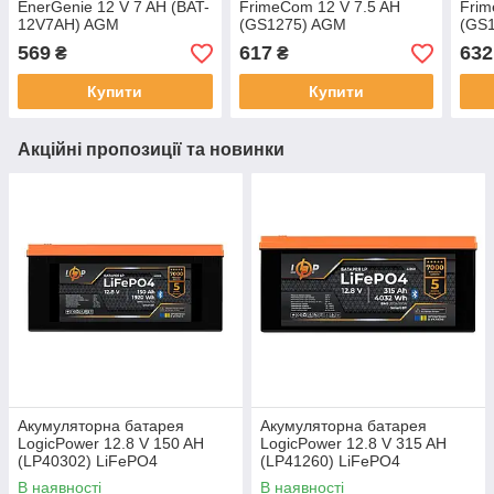
EnerGenie 12 V 7 AH (BAT-
FrimeCom 12 V 7.5 AH
Frim
12V7AH) AGM
(GS1275) AGM
(GS
569
617
632
₴
₴
Купити
Купити
Акційні пропозиції та новинки
Акумуляторна батарея
Акумуляторна батарея
LogicPower 12.8 V 150 AH
LogicPower 12.8 V 315 AH
(LP40302) LiFePO4
(LP41260) LiFePO4
В наявності
В наявності