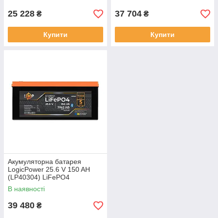
25 228
37 704
₴
₴
Купити
Купити
Акумуляторна батарея
LogicPower 25.6 V 150 AH
(LP40304) LiFePO4
В наявності
39 480
₴