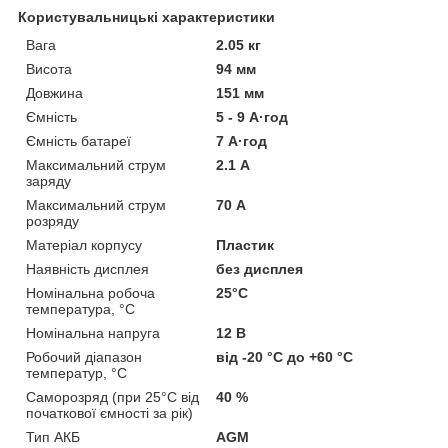
Користувальницькі характеристики
Вага
2.05 кг
Висота
94 мм
Довжина
151 мм
Ємність
5 - 9 А·год
Ємність батареї
7 А·год
Максимальний струм
2.1 А
заряду
Максимальний струм
70 А
розряду
Матеріал корпусу
Пластик
Наявність дисплея
без дисплея
Номінальна робоча
25°C
температура, °C
Номінальна напруга
12 В
Робочий діапазон
від -20 °C до +60 °C
температур, °C
Саморозряд (при 25°C від
40 %
початкової ємності за рік)
Тип АКБ
AGM